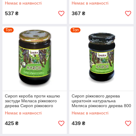
NatVita
Немає в наявності
Немає в наявності
537
367
₴
₴
Топ
Топ
Сироп кероба проти кашлю
Сироп ріжкового дерева
застуди Меласа ріжкового
цератонія натуральна
дерева Сироп ріжкового
Меляса ріжкового дерева 800
дерева Патока кероба, 800 г
г Bakra
Немає в наявності
Немає в наявності
— Bakra
425
439
₴
₴