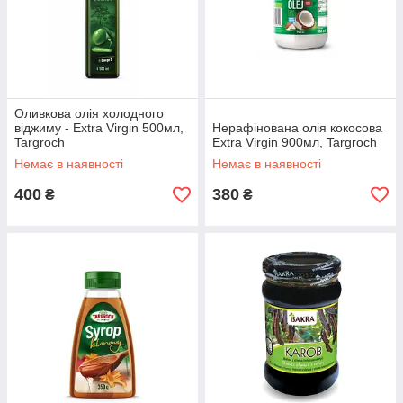
і допоможуть підібрати найкращий продукт, який відповідає
вашим потребам.
Оливкова олія холодного
віджиму - Extra Virgin 500мл,
Нерафінована олія кокосова
Targroch
Extra Virgin 900мл, Targroch
Немає в наявності
Немає в наявності
400
380
₴
₴