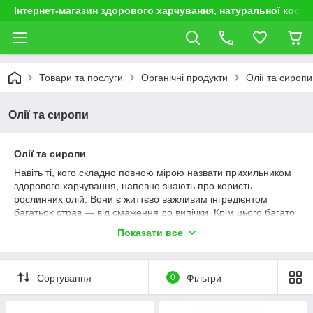
Інтернет-магазин здорового харчування, натуральної космет
Товари та послуги
Органічні продукти
Олії та сиропи
Олії та сиропи
Олії
та
сиропи
Навіть ті, кого складно повною мірою назвати прихильником
здорового харчування, напевно знають про користь
рослинних олій. Вони є життєво важливим інгредієнтом
багатьох страв — від смаження до випічки. Крім цього багато
натуральних олій є обов'язковим інгредієнтом зеленої
Показати все
косметики, тому наш магазин постарався зібрати найбільш
популярні й корисні для здоров'я харчові та косметичні олії.
На сайті Perfect Body представлені виключно натуральні
Сортування
0
Фільтри
продукти для здорового харчування і краси, які виробляються
з рослин, вирощених методом органічного землеробства.
При такому методі вирощування не застосовуються шкідливі