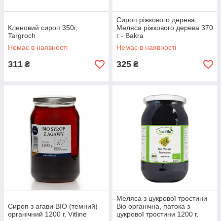
Сироп ріжкового дерева,
Кленовий сироп 350г,
Меляса ріжкового дерева 370
Targroch
г - Bakra
Немає в наявності
Немає в наявності
311
325
₴
₴
Меляса з цукрової тростини
Сироп з агави BIO (темний)
Bio органічна, патока з
органічний 1200 г, Vitline
цукрової тростини 1200 г,