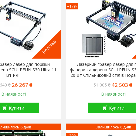
–17%
Новинка
равер лазер для порізки
Лазерний гравер лазер для 
ева SCULPFUN S30 Ultra 11
фанери та дерева SCULPFUN S3
Вт PRF
20 Вт Стільниковий стіл в Под
26 267 ₴
42 503 ₴
640 ₴
51 005 ₴
В наявності
В наявності
Купити
Купити
лишилось 6 днів
Залишилось 6 днів
–20%