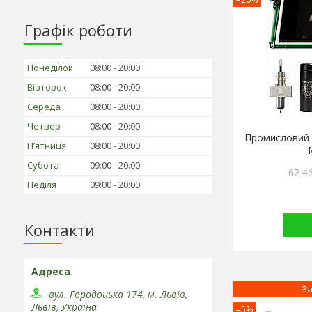
Графік роботи
Понеділок
08:00
20:00
Вівторок
08:00
20:00
Середа
08:00
20:00
Четвер
08:00
20:00
Промисловий л
Пʼятниця
08:00
20:00
Субота
09:00
20:00
62 4
Неділя
09:00
20:00
Контакти
За
вул. Городоцька 174, м. Львів,
Львів, Україна
–5%