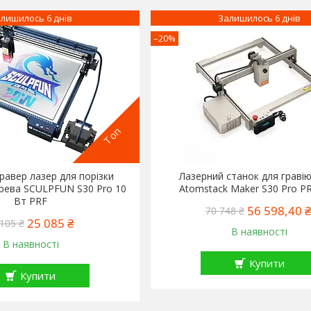
лишилось 6 днів
Залишилось 6 днів
–20%
Топ
равер лазер для порізки
Лазерний станок для граві
рева SCULPFUN S30 Pro 10
Atomstack Maker S30 Pro P
Вт PRF
56 598,40 ₴
70 748 ₴
25 085 ₴
105 ₴
В наявності
В наявності
Купити
Купити