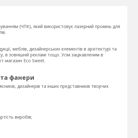
руванням (ЧПК), який використовує лазерний промінь для
ів.
укції, меблів, дизайнерських елементів в архітектурі та
у, в зовнішній рекламі тощо. Усім зацікавленим в
ет-магазин Eco Sweet.
 та фанери
ісників, дизайнерів та інших представників творчих
ртість виробів;