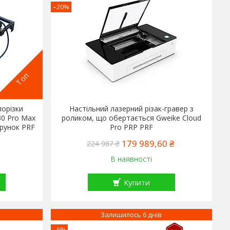
–20%
Топ
порізки
Настільний лазерний різак-гравер з
0 Pro Max
роликом, що обертається Gweike Cloud
арунок PRF
Pro PRP PRF
179 989,60 ₴
224 987 ₴
В наявності
Купити
Залишилось 6 днів
–6%