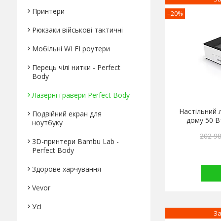
Принтери
–20%
Рюкзаки військові тактичні
Мобільні WI FI роутери
Перець чілі нитки - Perfect
Body
Лазерні гравери Perfect Body
Настільний 
Подвійний екран для
дому 50 В
ноутбуку
202 98
3D-принтери Bambu Lab -
Perfect Body
Здорове харчування
Vevor
Усі
За