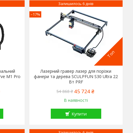
Залишилось 6 днів
–17%
Топ
вальний
Лазерний гравер лазер для порізки
rve M1 Pro
фанери та дерева SCULPFUN S30 Ultra 22
Вт PRF
45 724 ₴
54 868 ₴
В наявності
Купити
Залишилось 6 днів