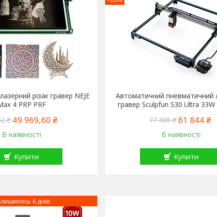
азерний різак гравер NEJE
Автоматичний пневматичний 
Max 4 PRP PRF
гравер Sculpfun S30 Ultra 33
49 969,60 ₴
61 844 ₴
62 ₴
77 305 ₴
В наявності
В наявності
Купити
Купити
лишилось 6 днів