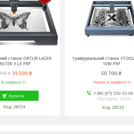
ьний станок ORTUR LASER
Гравірувальний станок XTOO
ASTER 3 LE PRF
10W PRF
39 500 ₴
50 700 ₴
500 ₴
В наявності
Немає в наявності
+380 (97) 550-32-06
Купити
Менеджер Юлія
28534
28533