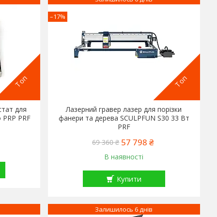
–17%
Топ
Топ
стат для
Лазерний гравер лазер для порізки
o PRP PRF
фанери та дерева SCULPFUN S30 33 Вт
PRF
57 798 ₴
69 360 ₴
В наявності
Купити
Залишилось 6 днів