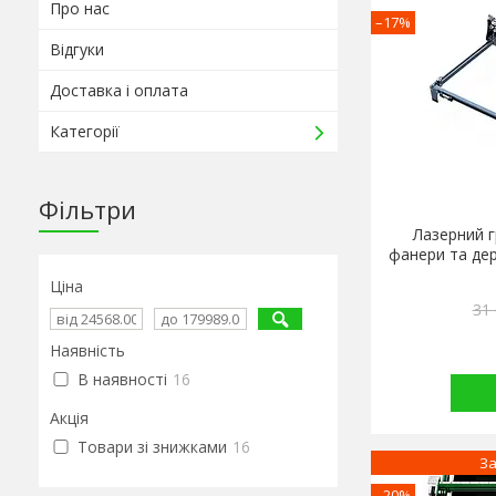
Про нас
–17%
Відгуки
Доставка і оплата
Категорії
Фільтри
Лазерний г
фанери та дер
Ціна
31 
Наявність
В наявності
16
Акція
Товари зі знижками
16
За
–20%