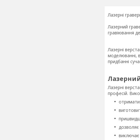
Лазерні гравер
Лазерний граве
гравіювання де
Лазерні верста
моделюванні, в
придбанні суча
Лазерний
Лазерні верста
професій. Вик
отримати 
виготовит
пришвидшу
дозволяє 
виключає 