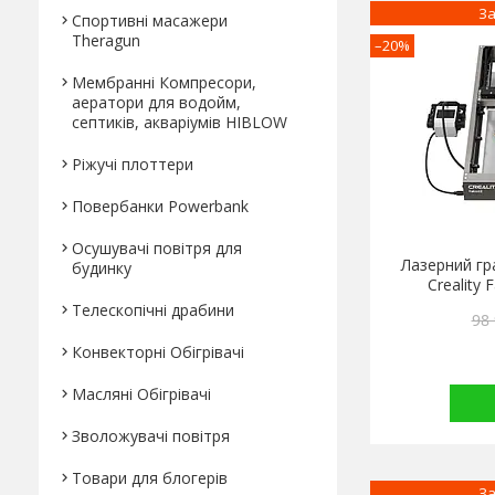
За
Спортивні масажери
Theragun
–20%
Мембранні Компресори,
аератори для водойм,
септиків, акваріумів HIBLOW
Ріжучі плоттери
Повербанки Powerbank
Осушувачі повітря для
Лазерний гр
будинку
Creality 
Телескопічні драбини
98 
Конвекторні Обігрівачі
Масляні Обігрівачі
Зволожувачі повітря
Товари для блогерів
За