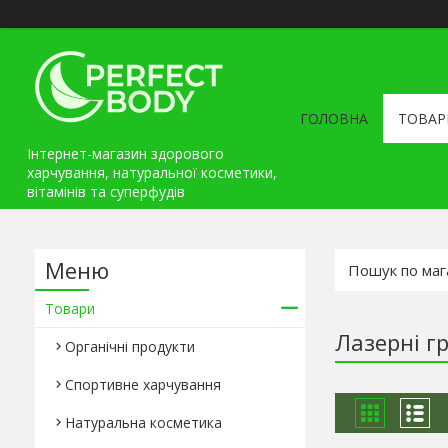
ГОЛОВНА
ТОВАР
Інтернет-магазин здорового
харчування, натуральної косметики,
вітамінів та cуперфудів
Товари
Лазерні гр
Органічні продукти
Спортивне харчування
Натуральна косметика