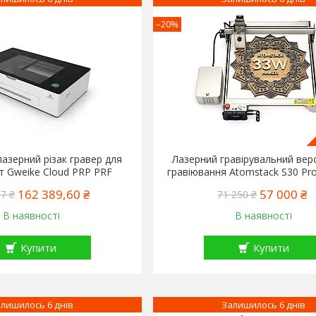
–20%
лазерний різак гравер для
Лазерний гравірувальний вер
т Gweike Cloud PRP PRF
гравіювання Atomstack S30 Pr
162 389,60 ₴
57 000 ₴
7 ₴
71 250 ₴
В наявності
В наявності
Купити
Купити
лишилось 6 днів
Залишилось 6 днів