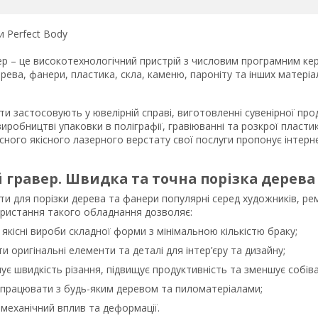
и Perfect Body
р – це високотехнологічний пристрій з числовим програмним ке
рева, фанери, пластика, скла, каменю, пароніту та інших матеріал
ти застосовують у ювелірній справі, виготовленні сувенірної прод
иробництві упаковки в поліграфії, гравіюванні та розкрої пластик
сного якісного лазерного верстату свої послуги пропонує інтерн
 гравер. Швидка та точна порізка дерева
ти для порізки дерева та фанери популярні серед художників, рем
ористання такого обладнання дозволяє:
якісні вироби складної форми з мінімальною кількістю браку;
и оригінальні елементи та деталі для інтер’єру та дизайну;
є швидкість різання, підвищує продуктивність та зменшує собіва
працювати з будь-яким деревом та пиломатеріалами;
механічний вплив та деформації.