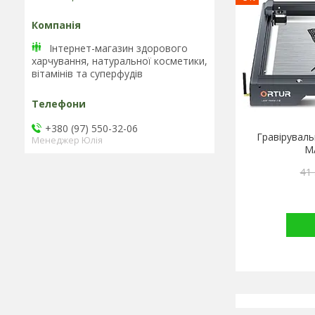
Інтернет-магазин здорового
харчування, натуральної косметики,
вітамінів та cуперфудів
+380 (97) 550-32-06
Гравірувал
Менеджер Юлія
M
41 