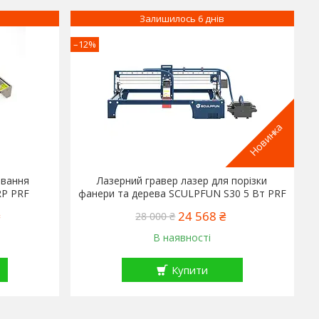
Залишилось 6 днів
–12%
Новинка
ювання
Лазерний гравер лазер для порізки
RP PRF
фанери та дерева SCULPFUN S30 5 Вт PRF
24 568 ₴
28 000 ₴
В наявності
Купити