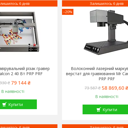
лишилось 6 днів
Залишилось 6 днів
–20%
авірувальний різак гравер
Волоконний лазерний марку
Falcon 2 40 Вт PRP PRF
верстат для гравіювання Mr Ca
PRP PRF
79 144 ₴
930 ₴
58 869,60 ₴
73 587 ₴
В наявності
В наявності
Купити
Купити
лишилось 6 днів
Залишилось 6 днів