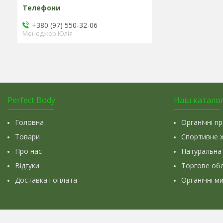
+380 (97) 550-32-06
Менеджер Юлія
Perfect Body
Наш катало
Головна
Органічні п
Товари
Спортивне 
Про нас
Натуральна
Відгуки
Торгове об
Доставка і оплата
Органічні м