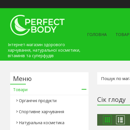
ГОЛОВНА
ТОВАР
Інтернет-магазин здорового
харчування, натуральної косметики,
вітамінів та cуперфудів
Товари
Сік глоду
Органічні продукти
Спортивне харчування
Натуральна косметика