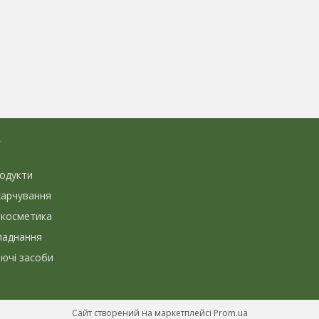
г
родукти
харчування
 косметика
ладнання
иючі засоби
Сайт створений на маркетплейсі
Prom.ua