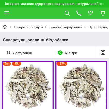
Інтернет-магазин здорового харчування, натуральної космет
Товари та послуги
Здорове харчування
Суперфуди, 
Суперфуди, рослинні біодобавки
Сортування
0
Фільтри
Топ
–5%
–17%