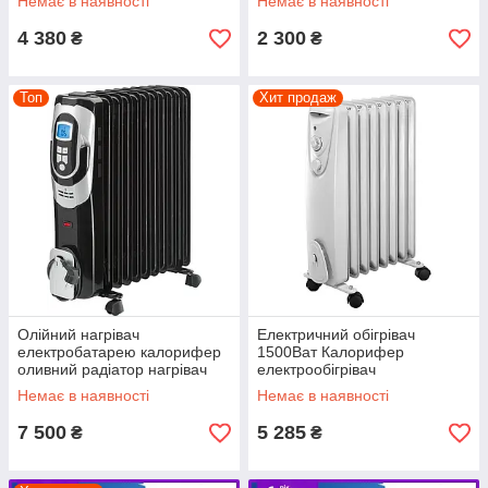
Немає в наявності
Немає в наявності
4 380
2 300
₴
₴
Топ
Хит продаж
Олійний нагрівач
Електричний обігрівач
електробатарею калорифер
1500Ват Калорифер
оливний радіатор нагрівач
електрообігрівач
оливний електричний
Портативний обігрівач
Немає в наявності
Немає в наявності
Конвектор
7 500
5 285
₴
₴