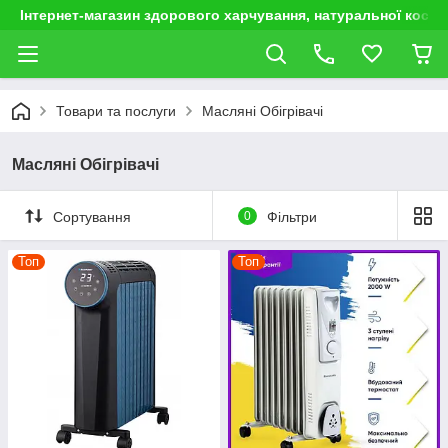
Інтернет-магазин здорового харчування, натуральної космет
Товари та послуги
Масляні Обігрівачі
Масляні Обігрівачі
Сортування
0
Фільтри
Топ
Топ