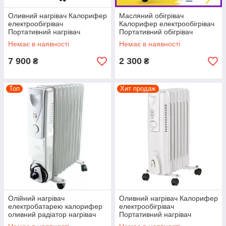
Оливний нагрівач Калорифер
Масляний обігрівач
електрообігрівач
Калорифер електрообігрівач
Портативний нагрівач
Портативний обігрівач
Оливний радіатор Blaupunkt
Масляний радіатор 2000W
Немає в наявності
Немає в наявності
2500W
7 900
2 300
₴
₴
Топ
Хит продаж
Олійний нагрівач
Оливний нагрівач Калорифер
електробатарею калорифер
електрообігрівач
оливний радіатор нагрівач
Портативний нагрівач
оливний електричний
Оливний радіатор 1500W