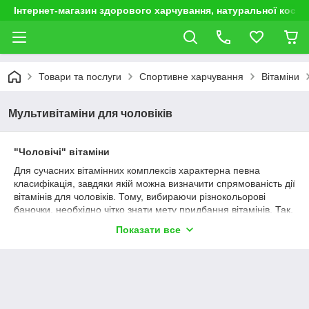
Інтернет-магазин здорового харчування, натуральної космет
Товари та послуги
Спортивне харчування
Вітаміни
Мультивітаміни для чоловіків
"Чоловічі" вітаміни
Для сучасних вітамінних комплексів характерна певна
класифікація, завдяки якій можна визначити спрямованість дії
вітамінів для чоловіків. Тому, вибираючи різнокольорові
баночки, необхідно чітко знати мету придбання вітамінів. Так,
існують комплекси для вирішення проблем з потенцією,
Показати все
підвищення статевого потягу, боротьби зі стресами,
профілактики гіповітамінозу, які в сукупності з лікарськими
препаратами допоможуть повернути і здоров'я, і впевненість
в собі.
Для поповнення енергетичних резервів, які, як відомо, у
чоловіків виснажуються набагато швидше, ніж у жінок,