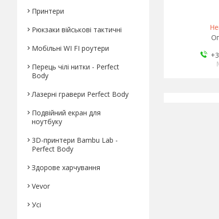
Принтери
Не
Рюкзаки військові тактичні
Оп
Мобільні WI FI роутери
+3
Перець чілі нитки - Perfect
Body
Лазерні гравери Perfect Body
Подвійний екран для
ноутбуку
3D-принтери Bambu Lab -
Perfect Body
Здорове харчування
Vevor
Усі