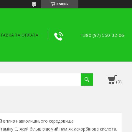
Кошик
+380 (97) 550-32-06
ТАВКА ТА ОПЛАТА
ий вплив навколишнього середовища.
ітаміну С, який більш відомий нам як аскорбінова кислота.