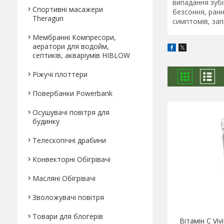
випадання зубі
Спортивні масажери
безсоння, ранн
Theragun
симптомів, зап
Мембранні Компресори,
аератори для водойм,
септиків, акваріумів HIBLOW
Ріжучі плоттери
Повербанки Powerbank
Осушувачі повітря для
будинку
Телескопічні драбини
Конвекторні Обігрівачі
Масляні Обігрівачі
Зволожувачі повітря
Товари для блогерів
Вітамін С Viv