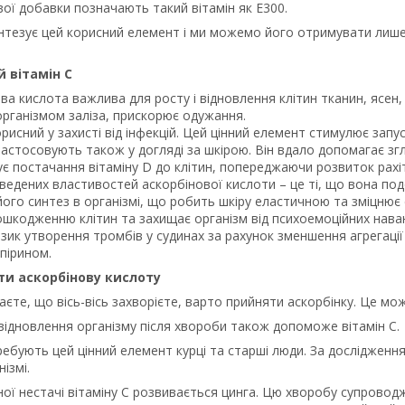
вої добавки позначають такий вітамін як E300.
интезує цей корисний елемент і ми можемо його отримувати лише
 вітамін С
ва кислота важлива для росту і відновлення клітин тканин, ясен, 
рганізмом заліза, прискорює одужання.
орисний у захисті від інфекцій. Цей цінний елемент стимулює запус
астосовують також у догляді за шкірою. Він вдало допомагає зг
є постачання вітаміну D до клітин, попереджаючи розвиток рахіту
ведених властивостей аскорбінової кислоти – це ті, що вона п
його синтез в організмі, що робить шкіру еластичною та зміцнює 
ошкодженню клітин та захищає організм від психоемоційних нава
зик утворення тромбів у судинах за рахунок зменшення агрегації 
спірином.
и аскорбінову кислоту
аєте, що вісь-вісь захворієте, варто прийняти аскорбінку. Це м
відновлення організму після хвороби також допоможе вітамін С.
бують цей цінний елемент курці та старші люди. За дослідження
ізмі.
ної нестачі вітаміну С розвивається цинга. Цю хворобу супровод