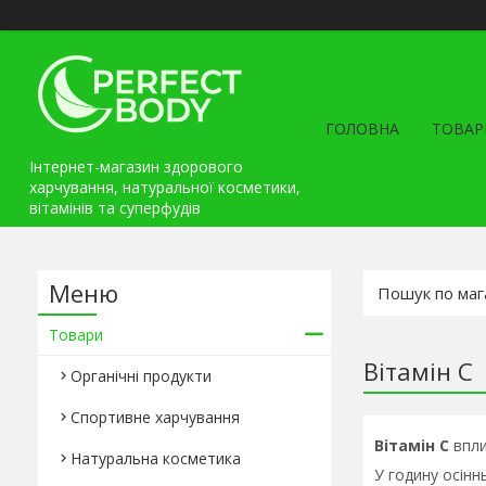
ГОЛОВНА
ТОВАР
Інтернет-магазин здорового
харчування, натуральної косметики,
вітамінів та cуперфудів
Товари
Вітамін C
Органічні продукти
Спортивне харчування
Вітамін С
впли
Натуральна косметика
У годину осінн