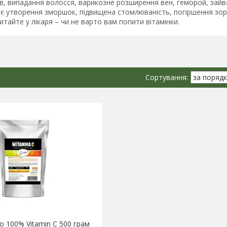
в, випадання волосся, варикозне розширення вен, геморой, зайва 
є утворення зморшок, підвищена стомлюваність, погіршення зору
итайте у лікаря – чи не варто вам попити вітамінки.
io 100% Vitamin C 500 грам