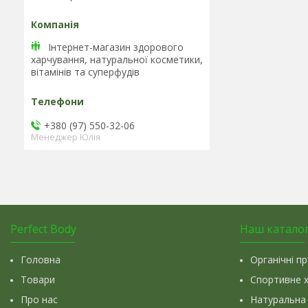
Інтернет-магазин здорового
харчування, натуральної косметики,
вітамінів та cуперфудів
+380 (97) 550-32-06
Менеджер Юлія
Perfect Body
Наш катало
Головна
Органічні п
Товари
Спортивне 
Про нас
Натуральна