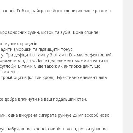
 ззовні. Тобто, найкраще його «ловити» лише разом з
кровоносних судин, кісток та зубів. Вона сприяє
к імунних процесів.
ладити зморшки та підвищити тонус.
. При дефіциті вітаміну З вітамін D – малоефективний.
одовжує молодість. Лише цей елемент може запустити
суглоби. Вітамін С діє також як антиоксидант, що
нтажень.
тромбоцитів (клітин крові). Ефективно елемент діє у
оже добре вплинути на ваш подальший стан.
ми, одна викурена сигарета руйнує 25 мг аскорбінової
жує набрякання і кровоточивість ясен, розхитування і