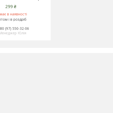
299 ₴
має в наявності
том і в роздріб
80 (97) 550-32-06
Менеджер Юлія