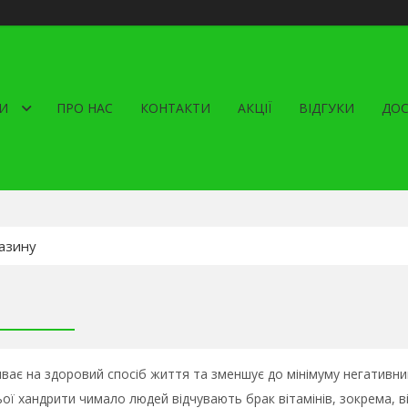
И
ПРО НАС
КОНТАКТИ
АКЦІЇ
ВІДГУКИ
ДОС
ває на здоровий спосіб життя та зменшує до мінімуму негативн
ьої хандрити чимало людей відчувають брак вітамінів, зокрема, в