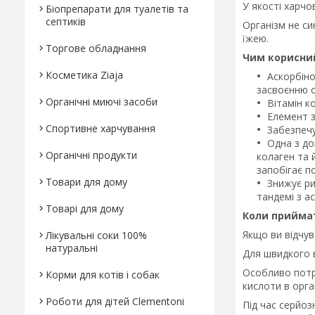
У якості харчо
Біопрепарати для туалетів та
септиків
Організм не с
їжею.
Торгове обладнання
Чим корисний
Косметика Ziaja
Аскорбіно
засвоєнню о
Органічні миючі засоби
Вітамін к
Елемент з
Спортивне харчування
Забезпечу
Одна з до
Органічні продукти
колаген та 
запобігає п
Товари для дому
Знижує ри
тандемі з а
Товарі для дому
Коли приймат
Якщо ви відчув
Лікувальні соки 100%
натуральні
Для швидкого 
Особливо потре
Корми для котів і собак
кислоти в орган
Роботи для дітей Clementonі
Під час серйоз