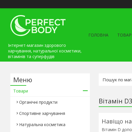
ГОЛОВНА
ТОВАР
Інтернет-магазин здорового
харчування, натуральної косметики,
вітамінів та cуперфудів
Товари
Вітамін D
Органічні продукти
Спортивне харчування
Навіщо на
Натуральна косметика
Вітамін D допо