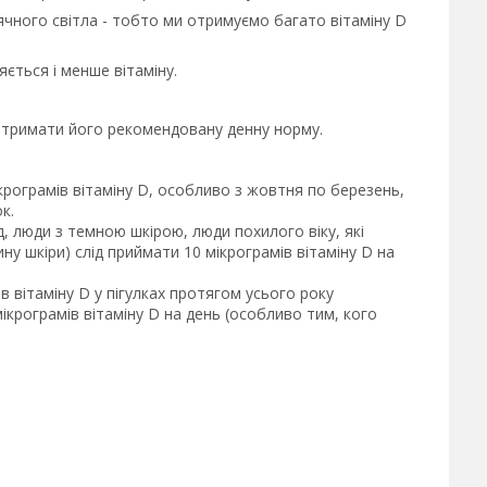
нячного світла - тобто ми отримуємо багато вітаміну D
яється і менше вітаміну.
 отримати його рекомендовану денну норму.
ограмів вітаміну D, особливо з жовтня по березень,
к.
д, люди з темною шкірою, люди похилого віку, які
ну шкіри) слід приймати 10 мікрограмів вітаміну D на
в вітаміну D у пігулках протягом усього року
мікрограмів вітаміну D на день (особливо тим, кого