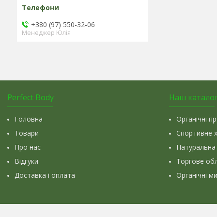
+380 (97) 550-32-06
Менеджер Юлія
Perfect Body
Наш катало
Головна
Органічні п
Товари
Спортивне 
Про нас
Натуральна
Відгуки
Торгове об
Доставка і оплата
Органічні м