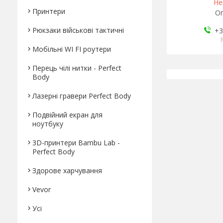
Не
Принтери
Оп
Рюкзаки військові тактичні
+3
Мобільні WI FI роутери
Перець чілі нитки - Perfect
Body
Лазерні гравери Perfect Body
Подвійний екран для
ноутбуку
3D-принтери Bambu Lab -
Perfect Body
Здорове харчування
Vevor
Усі