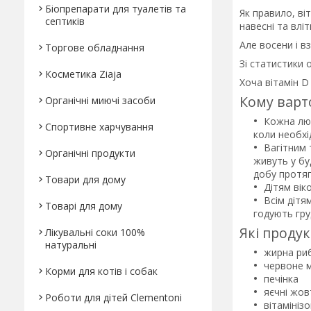
Біопрепарати для туалетів та
Як правило, ві
септиків
навесні та вліт
Але восени і в
Торгове обладнання
Зі статистики 
Косметика Ziaja
Хоча вітамін 
Кому варт
Органічні миючі засоби
Кожна люд
Спортивне харчування
коли необхі
Вагітним 
Органічні продукти
живуть у бу
добу протяг
Товари для дому
Дітям вік
Всім дітя
Товарі для дому
годують гр
Які продук
Лікувальні соки 100%
натуральні
жирна ри
червоне м
Корми для котів і собак
печінка
яєчні жов
Роботи для дітей Clementonі
вітамініз