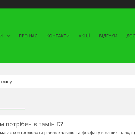
И
ПРО НАС
КОНТАКТИ
АКЦІЇ
ВІДГУКИ
ДОС
3
м потрібен вітамін D?
магає контролювати рівень кальцію та фосфату в наших тілах, що 