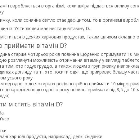
тамін виробляється в організмі, коли шкіра піддається впливу со
ку.
зимку, коли сонячне світло стає дефіцитом, то в організмі виробл
один із п'яти людей має нестачу вітаміну D.
D міститься в деяких харчових продуктах, таким шляхом складно
о приймати вітамін D?
ина старше чотирьох років повинна щоденно отримувати 10 мікр
дно розглянути можливість отримання вітаміну у вигляді таблето
та тим, хто годує груддю, а також людям з груп ризику (наприкла
динках догляду та ті, хто носити одяг, що прикриває більшу части
ом усього року
ом від одного до чотирьох років потрібно приймати 10 мікрограмі
м від народження до одного року повинні приймати від 8,5 до 10 
уддю)
ти містять вітамін D?
ба
'ясо
тки
овані харчові продукти, наприклад, деякі сніданки