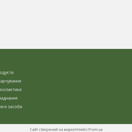
г
родукти
харчування
 косметика
ладнання
иючі засоби
Сайт створений на маркетплейсі
Prom.ua