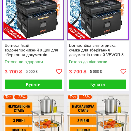
Вогнестійкий
Вогнестійка вигнетривка
водонепроникний ящик для
сумка для зберігання
зберігання документів
документів грошей VEVOR 3
VEVOR 3 шари зберігання
шари зберігання 390 x 315 x
Готово до відправки
Готово до відправки
390 x 315 x 355 мм
355 мм PRF
Вогнетривкий гаманець PRF
3 700
3 700
₴
₴
5 000 ₴
5 000 ₴
Купити
Купити
Топ
–23%
Топ
–23%