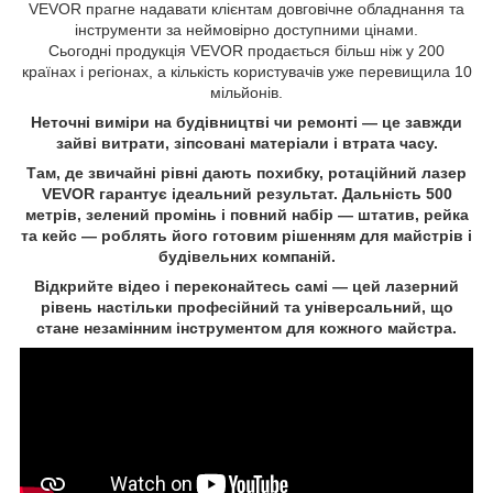
VEVOR прагне надавати клієнтам довговічне обладнання та
інструменти за неймовірно доступними цінами.
Сьогодні продукція VEVOR продається більш ніж у 200
країнах і регіонах,​ а кількість користувачів уже перевищила 10
мільйонів.
Неточні виміри на будівництві чи ремонті —​ це завжди
зайві витрати,​ зіпсовані матеріали і втрата часу.
Там,​ де звичайні рівні дають похибку,​ ротаційний лазер
VEVOR гарантує ідеальний результат.​ Дальність 500
метрів,​ зелений промінь і повний набір —​ штатив,​ рейка
та кейс —​ роблять його готовим рішенням для майстрів і
будівельних компаній.
Відкрийте відео і переконайтесь самі —​ цей лазерний
рівень настільки професійний та універсальний,​ що
стане незамінним інструментом для кожного майстра.