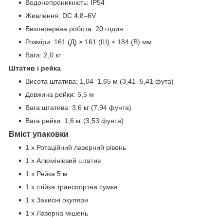
Водонепроникність:​ IP54
Живлення:​ DC 4,8–6V
Безперервна робота:​ 20 годин
Розміри:​ 161 (Д)​ ×​ 161 (Ш)​ ×​ 184 (В)​ мм
Вага:​ 2,0 кг
Штатив і рейка
Висота штатива:​ 1,04–1,65 м (3,41–5,41 фута)
Довжина рейки:​ 5,5 м
Вага штатива:​ 3,6 кг (7,94 фунта)
Вага рейки:​ 1,6 кг (3,53 фунта)
Вміст упаковки
1 x Ротаційний лазерний рівень
1 x Алюмінієвий штатив
1 x Рейка 5 м
1 x стійка транспортна сумка
1 x Захисні окуляри
1 x Лазерна мішень