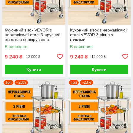
Кухонний візок VEVOR з
Кухонний візок з нержавіючої
нержавіючої сталі 3-ярусний
сталі VEVOR 3 рівня з
візок для сервірування
гачками
ємністю 213.2 кг
В наявності
В наявності
лабораторний візок
9 240
9 240
₴
₴
12 000 ₴
12 000 ₴
Купити
Купити
Топ
–23%
Топ
–23%