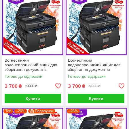
Вогнестійкий
Вогнестійкий
водонепроникний ящик для
водонепроникний ящик для
зберігання документів
зберігання документів
VEVOR 3 шари зберігання
VEVOR 3 шари зберігання
Готово до відправки
Готово до відправки
390 x 315 x 355 мм
390 x 315 x 355 мм
Вогнетривкий гаманець PRF
Вогнетривкий гаманець PRF
3 700
3 700
₴
₴
5 000 ₴
5 000 ₴
Купити
Купити
Топ
–26%
Подарунок
–26%