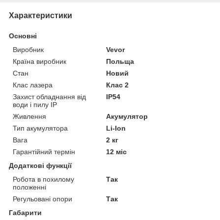
Характеристики
Основні
Виробник
Vevor
Країна виробник
Польща
Стан
Новий
Клас лазера
Клас 2
Захист обладнання від
IP54
води і пилу IP
Живлення
Акумулятор
Тип акумулятора
Li-Ion
Вага
2 кг
Гарантійний термін
12 міс
Додаткові функції
Робота в похилому
Так
положенні
Регульовані опори
Так
Габарити