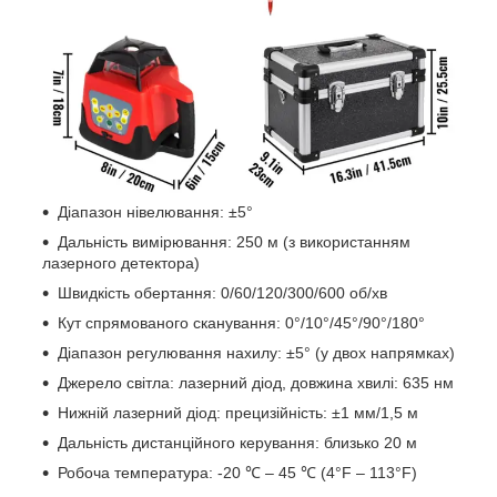
Діапазон нівелювання:​ ±5°
Дальність вимірювання:​ 250 м (з використанням
лазерного детектора)
Швидкість обертання:​ 0/60/120/300/600 об/хв
Кут спрямованого сканування:​ 0°/10°/45°/90°/180°
Діапазон регулювання нахилу:​ ±5°​ (у двох напрямках)
Джерело світла:​ лазерний діод,​ довжина хвилі:​ 635 нм
Нижній лазерний діод:​ прецизійність:​ ±1 мм/1,5 м
Дальність дистанційного керування:​ близько 20 м
Робоча температура:​ -20 ℃ –​ 45 ℃ (4°F –​ 113°F)