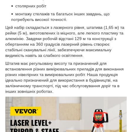
столярних робіт
монтажу стелажів та багатьох інших завдань,​ що
потребують високої точності.
Цей набір складається з лазерного рівня,​ штатива (1,65 м)​ та
рейки (5 м),​ виготовлених із міцного,​ але легкого пластику та
алюмінію.​ Завдяки робочій відстані 129 м та конструкції з
обертанням на 360 градусів лазерний рівень створює
стабільні сканувальні лінії,​ забезпечуючи максимальну
видимість навіть за слабкого освітлення.
Штатив має регульовану висоту та призначений для
встановлення різних вимірювальних приладів для виконання
різних нівелірних та вимірювальних робіт.​ Наша продукція
ідеально призначений для використання в будівництві,​ на
залізничному транспорті,​ під час обслуговування доріг та в
інших зовнішніх роботах.