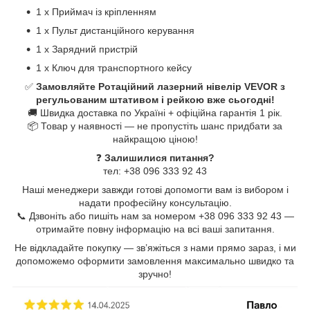
1 x Приймач із кріпленням
1 x Пульт дистанційного керування
1 x Зарядний пристрій
1 x Ключ для транспортного кейсу
✅
Замовляйте Ротаційний лазерний нівелір VEVOR з
регульованим штативом і рейкою вже сьогодні!
🚚 Швидка доставка по Україні + офіційна гарантія 1 рік.
📦 Товар у наявності —​ не пропустіть шанс придбати за
найкращою ціною!
❓
Залишилися питання?
тел:​ +38 096 333 92 43
Наші менеджери завжди готові допомогти вам із вибором і
надати професійну консультацію.
📞 Дзвоніть або пишіть нам за номером +38 096 333 92 43 —​
отримайте повну інформацію на всі ваші запитання.
Не відкладайте покупку —​ зв’яжіться з нами прямо зараз,​ і ми
допоможемо оформити замовлення максимально швидко та
зручно!