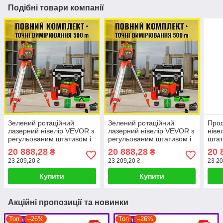
Подібні товари компанії
Зелений ротаційний
Зелений ротаційний
Про
лазерний нівелір VEVOR з
лазерний нівелір VEVOR з
ніве
регульованим штативом і
регульованим штативом і
штат
рейкою 5 м
рейкою 5 м
20 888,28
20 888,28
20 
₴
₴
23 209,20 ₴
23 209,20 ₴
23 20
Купити
Купити
Акційні пропозиції та новинки
Топ
–26%
Топ
–26%