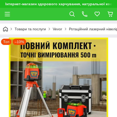
Інтернет-магазин здорового харчування, натуральної космет
Товари та послуги
Vevor
Ротаційний лазерний нівел
Топ
–10%