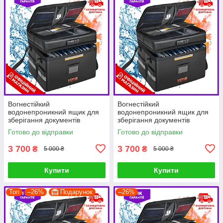
Вогнестійкий
Вогнестійкий
водонепроникний ящик для
водонепроникний ящик для
зберігання документів
зберігання документів
VEVOR 3 шари зберігання
VEVOR 3 шари зберігання
Готово до відправки
Готово до відправки
390 x 315 x 355 мм
390 x 315 x 355 мм
Вогнетривкий гаманець PRF
Вогнетривкий гаманець PRF
3 700
3 700
₴
₴
5 000 ₴
5 000 ₴
Купити
Купити
Топ
–26%
Подарунок
–26%