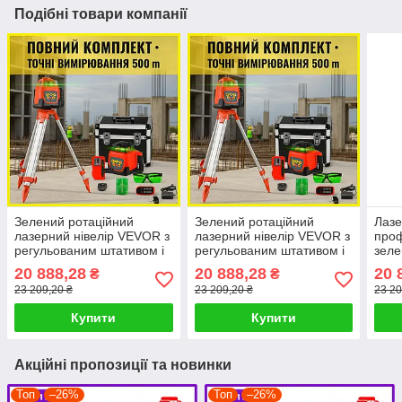
Подібні товари компанії
Зелений ротаційний
Зелений ротаційний
Лазе
лазерний нівелір VEVOR з
лазерний нівелір VEVOR з
проф
регульованим штативом і
регульованим штативом і
зеле
рейкою 5 м
рейкою 5 м
комп
20 888,28
20 888,28
20 
₴
₴
23 209,20 ₴
23 209,20 ₴
23 20
Купити
Купити
Акційні пропозиції та новинки
Топ
–26%
Топ
–26%