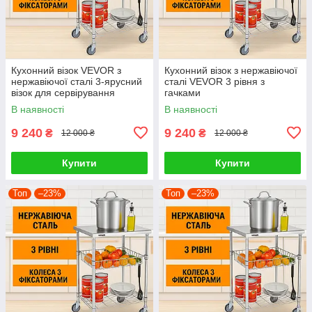
Кухонний візок VEVOR з
Кухонний візок з нержавіючої
нержавіючої сталі 3-ярусний
сталі VEVOR 3 рівня з
візок для сервірування
гачками
ємністю 213.2 кг
В наявності
В наявності
лабораторний візок
9 240
9 240
₴
₴
12 000 ₴
12 000 ₴
Купити
Купити
Топ
–23%
Топ
–23%