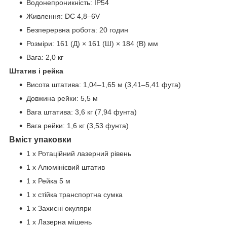
Водонепроникність:​ IP54
Живлення:​ DC 4,8–6V
Безперервна робота:​ 20 годин
Розміри:​ 161 (Д)​ ×​ 161 (Ш)​ ×​ 184 (В)​ мм
Вага:​ 2,0 кг
Штатив і рейка
Висота штатива:​ 1,04–1,65 м (3,41–5,41 фута)
Довжина рейки:​ 5,5 м
Вага штатива:​ 3,6 кг (7,94 фунта)
Вага рейки:​ 1,6 кг (3,53 фунта)
Вміст упаковки
1 x Ротаційний лазерний рівень
1 x Алюмінієвий штатив
1 x Рейка 5 м
1 x стійка транспортна сумка
1 x Захисні окуляри
1 x Лазерна мішень