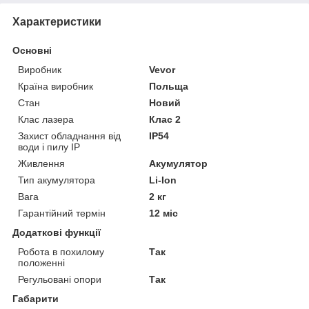
Характеристики
Основні
Виробник
Vevor
Країна виробник
Польща
Стан
Новий
Клас лазера
Клас 2
Захист обладнання від
IP54
води і пилу IP
Живлення
Акумулятор
Тип акумулятора
Li-Ion
Вага
2 кг
Гарантійний термін
12 міс
Додаткові функції
Робота в похилому
Так
положенні
Регульовані опори
Так
Габарити