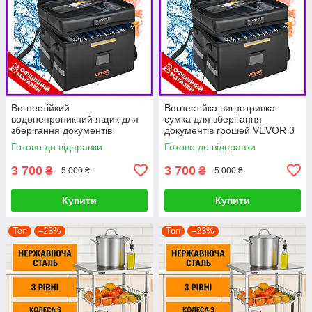
Вогнестійкий
Вогнестійка вигнетривка
водонепроникний ящик для
сумка для зберігання
зберігання документів
документів грошей VEVOR 3
VEVOR 3 шари зберігання
шари зберігання 390 x 315 x
Готово до відправки
Готово до відправки
390 x 315 x 355 мм
355 мм PRF
Вогнетривкий гаманець PRF
3 700
3 700
₴
₴
5 000 ₴
5 000 ₴
Купити
Купити
Топ
–23%
Топ
–23%