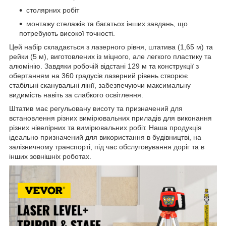
столярних робіт
монтажу стелажів та багатьох інших завдань,​ що
потребують високої точності.
Цей набір складається з лазерного рівня,​ штатива (1,65 м)​ та
рейки (5 м),​ виготовлених із міцного,​ але легкого пластику та
алюмінію.​ Завдяки робочій відстані 129 м та конструкції з
обертанням на 360 градусів лазерний рівень створює
стабільні сканувальні лінії,​ забезпечуючи максимальну
видимість навіть за слабкого освітлення.
Штатив має регульовану висоту та призначений для
встановлення різних вимірювальних приладів для виконання
різних нівелірних та вимірювальних робіт.​ Наша продукція
ідеально призначений для використання в будівництві,​ на
залізничному транспорті,​ під час обслуговування доріг та в
інших зовнішніх роботах.