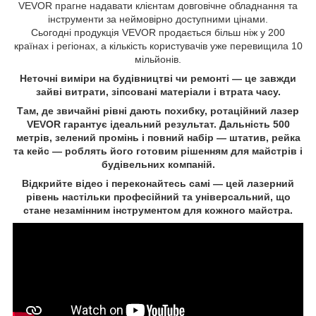
VEVOR прагне надавати клієнтам довговічне обладнання та
інструменти за неймовірно доступними цінами.
Сьогодні продукція VEVOR продається більш ніж у 200
країнах і регіонах,​ а кількість користувачів уже перевищила 10
мільйонів.
Неточні виміри на будівництві чи ремонті —​ це завжди
зайві витрати,​ зіпсовані матеріали і втрата часу.
Там,​ де звичайні рівні дають похибку,​ ротаційний лазер
VEVOR гарантує ідеальний результат.​ Дальність 500
метрів,​ зелений промінь і повний набір —​ штатив,​ рейка
та кейс —​ роблять його готовим рішенням для майстрів і
будівельних компаній.
Відкрийте відео і переконайтесь самі —​ цей лазерний
рівень настільки професійний та універсальний,​ що
стане незамінним інструментом для кожного майстра.