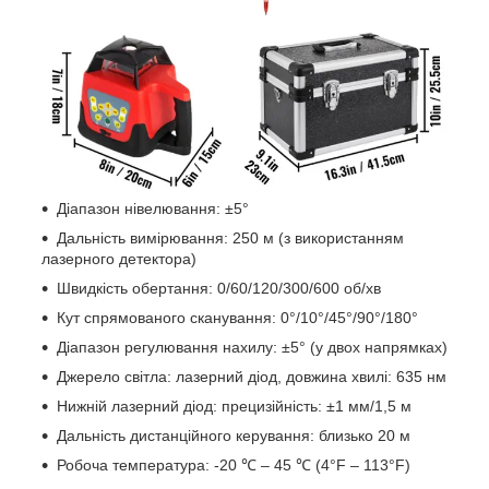
Діапазон нівелювання:​ ±5°
Дальність вимірювання:​ 250 м (з використанням
лазерного детектора)
Швидкість обертання:​ 0/60/120/300/600 об/хв
Кут спрямованого сканування:​ 0°/10°/45°/90°/180°
Діапазон регулювання нахилу:​ ±5°​ (у двох напрямках)
Джерело світла:​ лазерний діод,​ довжина хвилі:​ 635 нм
Нижній лазерний діод:​ прецизійність:​ ±1 мм/1,5 м
Дальність дистанційного керування:​ близько 20 м
Робоча температура:​ -20 ℃ –​ 45 ℃ (4°F –​ 113°F)