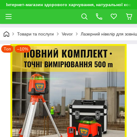
Інтернет-магазин здорового харчування, натуральної космет
Товари та послуги
Vevor
Лазерний нівелір для зовніш
Топ
–10%