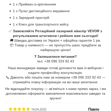
1 x Приймач із кріпленням
1 x Пульт дистанційного керування
1 x Зарядний пристрій
1 x Ключ для транспортного кейсу
✅
Замовляйте Ротаційний лазерний нівелір VEVOR з
регульованим штативом і рейкою вже сьогодні!
🚚 Швидка доставка по Україні + офіційна гарантія 1 рік.
📦 Товар у наявності —​ не пропустіть шанс придбати за
найкращою ціною!
❓
Залишилися питання?
тел:​ +38 096 333 92 43
Наші менеджери завжди готові допомогти вам із вибором і
надати професійну консультацію.
📞 Дзвоніть або пишіть нам за номером +38 096 333 92 43 —​
отримайте повну інформацію на всі ваші запитання.
Не відкладайте покупку —​ зв’яжіться з нами прямо зараз,​ і ми
допоможемо оформити замовлення максимально швидко та
зручно!