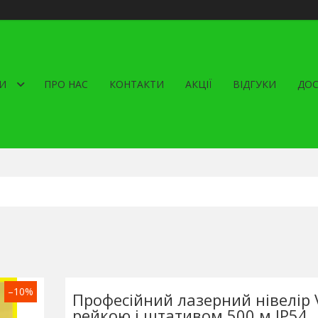
И
ПРО НАС
КОНТАКТИ
АКЦІЇ
ВІДГУКИ
ДОС
–10%
Професійний лазерний нівелір 
рейкою і штативом 500 м IP54