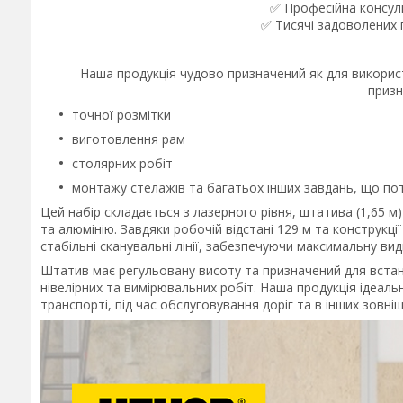
✅ Професійна консуль
✅ Тисячі задоволених п
Наша продукція чудово призначений як для використан
призн
точної розмітки
виготовлення рам
столярних робіт
монтажу стелажів та багатьох інших завдань,​ що по
Цей набір складається з лазерного рівня,​ штатива (1,65 м)​
та алюмінію.​ Завдяки робочій відстані 129 м та конструкц
стабільні сканувальні лінії,​ забезпечуючи максимальну ви
Штатив має регульовану висоту та призначений для встан
нівелірних та вимірювальних робіт.​ Наша продукція ідеаль
транспорті,​ під час обслуговування доріг та в інших зовні