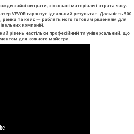
вжди зайві витрати,​ зіпсовані матеріали і втрата часу.
 лазер VEVOR гарантує ідеальний результат.​ Дальність 500
в,​ рейка та кейс —​ роблять його готовим рішенням для
дівельних компаній.
рний рівень настільки професійний та універсальний,​ що
ументом для кожного майстра.