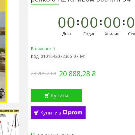
0
0
0
0
0
0
0
Днів
Годин
Хвилин
Сек
В наявності
Код:
0101642072366-07-M1
20 888,28 ₴
23 209,20 ₴
Купити
Купити з