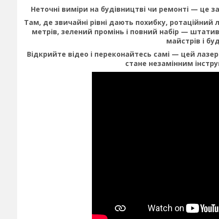
Неточні виміри на будівництві чи ремонті —​ це за
Там,​ де звичайні рівні дають похибку,​ ротаційний
метрів,​ зелений промінь і повний набір —​ штати
майстрів і бу
Відкрийте відео і переконайтесь самі —​ цей лазе
стане незамінним інстр