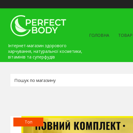
ГОЛОВНА
ТОВАР
Інтернет-магазин здорового
харчування, натуральної косметики,
вітамінів та cуперфудів
Топ