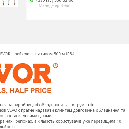
+380 (97) 550-32-06
Менеджер Юлія
VEVOR з рейкою і штативом 500 м IP54
ється на виробництві обладнання та інструментів.
ників VEVOR прагне надавати клієнтам довговічне обладнання та
овірно доступними цінами.
аїнах і регіонах,​ а кількість користувачів уже перевищила 10
льйонів.