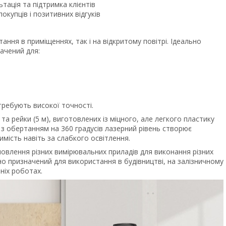
тація та підтримка клієнтів
окупців і позитивних відгуків
ня в приміщеннях,​ так і на відкритому повітрі.​ Ідеально
ачений для:
требують високої точності.
 та рейки (5 м),​ виготовлених із міцного,​ але легкого пластику
ії з обертанням на 360 градусів лазерний рівень створює
димість навіть за слабкого освітлення.
овлення різних вимірювальних приладів для виконання різних
но призначений для використання в будівництві,​ на залізничному
шніх роботах.