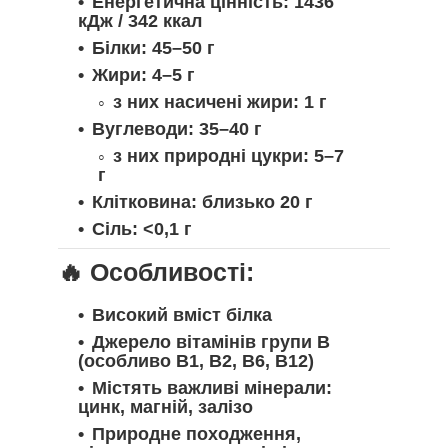
Енергетична цінність:
1436
кДж / 342 ккал
Білки:
45–50 г
Жири:
4–5 г
з них насичені жири: 1 г
Вуглеводи:
35–40 г
з них природні цукри: 5–7
г
Клітковина:
близько 20 г
Сіль:
<0,1 г
🔥 Особливості:
Високий вміст білка
Джерело вітамінів групи B
(особливо B1, B2, B6, B12)
Містять важливі мінерали:
цинк, магній, залізо
Природне походження,