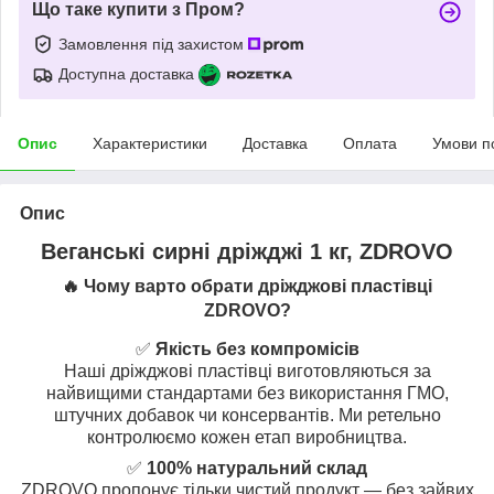
Що таке купити з Пром?
Замовлення під захистом
Доступна доставка
Опис
Характеристики
Доставка
Оплата
Умови п
Опис
Веганські сирні дріжджі 1 кг, ZDROVO
🔥 Чому варто обрати дріжджові пластівці
ZDROVO?
✅
Якість без компромісів
Наші дріжджові пластівці виготовляються за
найвищими стандартами без використання ГМО,
штучних добавок чи консервантів. Ми ретельно
контролюємо кожен етап виробництва.
✅
100% натуральний склад
ZDROVO пропонує тільки чистий продукт — без зайвих