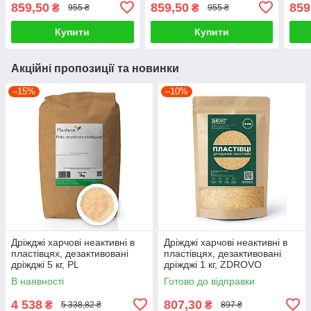
859,50
859,50
859
₴
₴
955 ₴
955 ₴
Купити
Купити
Акційні пропозиції та новинки
–15%
–10%
Дріжджі харчові неактивні в
Дріжджі харчові неактивні в
пластівцях, дезактивовані
пластівцях, дезактивовані
дріжджі 5 кг, PL
дріжджі 1 кг, ZDROVO
В наявності
Готово до відправки
4 538
807,30
₴
₴
5 338,82 ₴
897 ₴