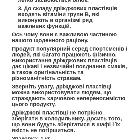
легко засвоюється білок.
До складу дріжджових пластівців
входять вітаміни групи В, які
виконують в організмі ряд
важливих функцій.
Ось чому вони є важливою частиною
нашого щоденного раціону.
Продукт популярний серед спортсменів і
людей, які багато працюють фізично.
Використання дріжджових пластівців
дає цікаві і незвичайні поєднання смаків,
а також оригінальність та
різноманітність стравам.
Зверніть увагу, дріжджові пластівці
можна використовувати людям, що
страждають харчовою непереносимістю
цього продукту.
Дріжджові пластівці не потрібно
зберігати в холодильнику. Досить того,
що вони будуть зберігатися в шафі і їх
якість не погіршиться.
Упаковка: 1 кг