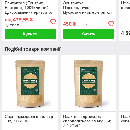
Еритритол (Еритрит,
Эритритол,
Неак
Еритрол), 100% чистий
Підсолоджувач,
пласт
Цукрозамінник еритритол
Цукрозамінник еритритол
1000 г - Erytrol, Intenson
Erytrol Targroch (1000 g)
478,55
від
₴
450
₴
600 ₴
від 563 ₴
4 5
Купити
Купити
Подібні товари компанії
Сирні дріжджові пластівці
Неактивні дріжджі для
Неак
1 кг, ZDROVO
сироподібного смаку 1 кг,
супе
ZDROVO