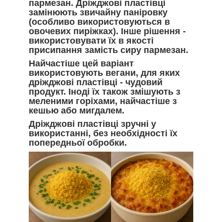
пармезан. Дріжджові пластівці
замінюють звичайну паніровку
(особливо використовуються в
овочевих пиріжках). Інше рішення -
використовувати їх в якості
присипання замість сиру пармезан.
Найчастіше цей варіант
використовують вегани, для яких
дріжджові пластівці - чудовий
продукт. Іноді їх також змішують з
меленими горіхами, найчастіше з
кешью або мигдалем.
Дріжджові пластівці зручні у
використанні, без необхідності їх
попередньої обробки.