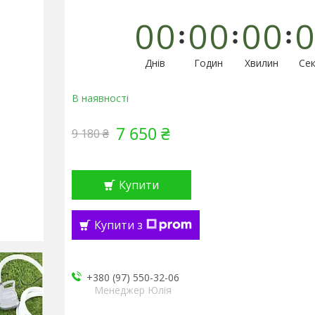
0
0
0
0
0
0
0
Днів
Годин
Хвилин
Сек
В наявності
7 650 ₴
9 180 ₴
Купити
Купити з
+380 (97) 550-32-06
Менеджер Юлія