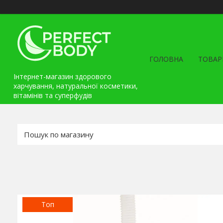
ГОЛОВНА
ТОВАР
Інтернет-магазин здорового
харчування, натуральної косметики,
вітамінів та cуперфудів
Топ