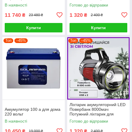
синусоїда
освітлення для дому, гаража
В наявності
Готово до відправки
та вулиці
11 740
1 320
₴
₴
23 480 ₴
2 400 ₴
Купити
Купити
Топ
–45%
Топ
–45%
Ліхтарик акумуляторний LED
Аккумулятор 100 а для дома
Повербанк 8000мач
220 вольт
Потужний ліхтарик для
освітлення будинку PRF
В наявності
Готово до відправки
10 450
1 320
₴
₴
19 000 ₴
2 400 ₴