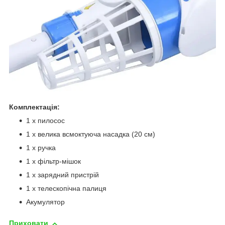
Комплектація:
1 х пилосос
1 x велика всмоктуюча насадка (20 см)
1 х ручка
1 х фільтр-мішок
1 x зарядний пристрій
1 x телескопічна палиця
Акумулятор
Приховати