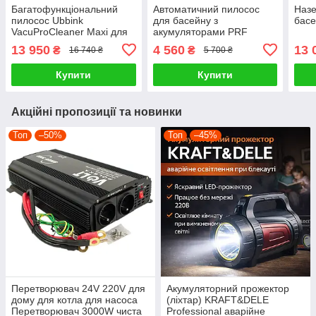
Багатофункціональний
Автоматичний пилосос
Назе
пилосос Ubbink
для басейну з
басе
VacuProCleaner Maxi для
акумуляторами PRF
чищення водойм і
13 950
4 560
13 
₴
₴
16 740 ₴
5 700 ₴
басейнів 1250-1400 Вт
PRF
Купити
Купити
Акційні пропозиції та новинки
Топ
–50%
Топ
–45%
Перетворювач 24V 220V для
Акумуляторний прожектор
дому для котла для насоса
(ліхтар) KRAFT&DELE
Перетворювач 3000W чиста
Professional аварійне