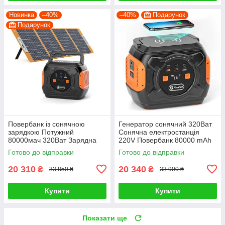
Новинка
–40%
–40%
Подарунок
Подарунок
Повербанк із сонячною
Генератор сонячний 320Ват
зарядкою Потужний
Сонячна електростанція
80000мач 320Ват Зарядна
220V Повербанк 80000 mAh
станція із сонячною панеллю
Готово до відправки
Готово до відправки
20 310
20 340
₴
₴
33 850 ₴
33 900 ₴
Купити
Купити
Показати ще