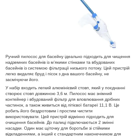
Ручний пилосос для басейну ідеально підходить для чищення
надземних басейнів із м’якими стінками та вбудованих
басейнів із системою фільтрації низького потоку. Цей пристрій
легко видаляє бруд і пісок з дна вашого басейну, не
засмічуючи його.
У набір входить легкий алюмінієвий стовп, який у поєднанні
створює стовп довжиною 3,6 м. Пилосос має знімний
контейнер і вбудований фільтр для вловлювання дрібних
частинок, а також живиться від літієвої батареї 11,1 В. Це
робить його бездротовим і простим чистити
використовувати. Цей пристрій відмінно підходить для
очищення басейнів. До палиці підключаються 2 змінні
насадки. Один має щіточку для боротьби зі стійкими
відкладеннями, а інший є стандартним наконечником для