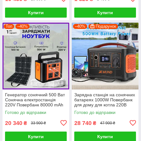
Купити
Купити
Топ
–40%
–40%
Подарунок
Генератор сонячний 500 Ват
Зарядна станція на сонячних
Сонячна електростанція
батареях 1000W Повербанк
220V Повербанк 80000 mAh
для дому для котла 220В
+ сонячна панель 100 ват
Генератор для квартири
Готово до відправки
Готово до відправки
20 340
28 740
₴
₴
33 900 ₴
47 900 ₴
Купити
Купити