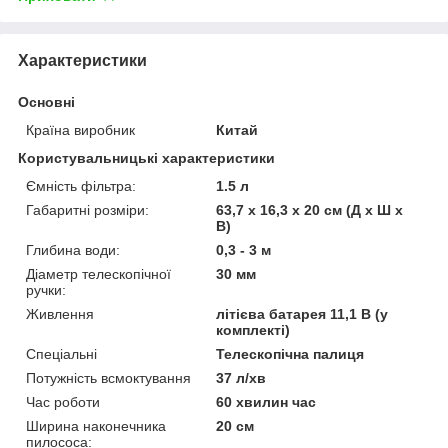
Характеристики
Основні
Країна виробник
Китай
Користувальницькі характеристики
Ємність фільтра:
1.5 л
Габаритні розміри:
63,7 x 16,3 x 20 см (Д x Ш x
В)
Глибина води:
0,3 - 3 м
Діаметр телескопічної
30 мм
ручки:
Живлення
літієва батарея 11,1 В (у
комплекті)
Спеціальні
Телескопічна палиця
Потужність всмоктування
37 л/хв
Час роботи
60 хвилин час
Ширина наконечника
20 см
пилососа: