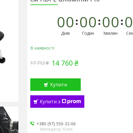
0
0
0
0
0
0
0
Днів
Годин
Хвилин
Сек
В наявності
14 760 ₴
17 712 ₴
Купити
Купити з
+380 (97) 550-32-06
Менеджер Юлія