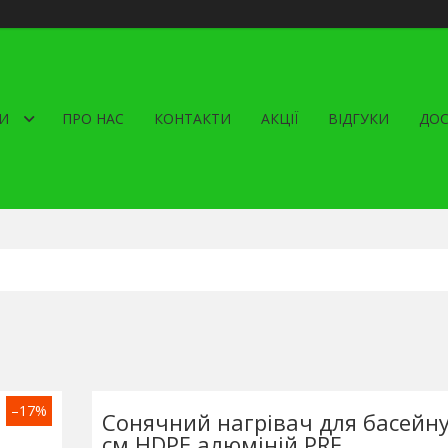
И
ПРО НАС
КОНТАКТИ
АКЦІЇ
ВІДГУКИ
ДОС
–17%
Сонячний нагрівач для басейн
см HDPE алюміній PRF