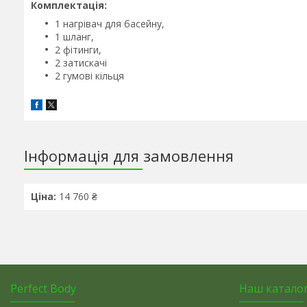
Комплектація:
1 нагрівач для басейну,
1 шланг,
2 фітинги,
2 затискачі
2 гумові кільця
Інформація для замовлення
Ціна:
14 760 ₴
Perfect Body
Наш катало