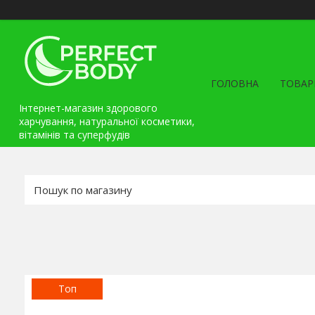
ГОЛОВНА
ТОВАР
Інтернет-магазин здорового
харчування, натуральної косметики,
вітамінів та cуперфудів
Топ