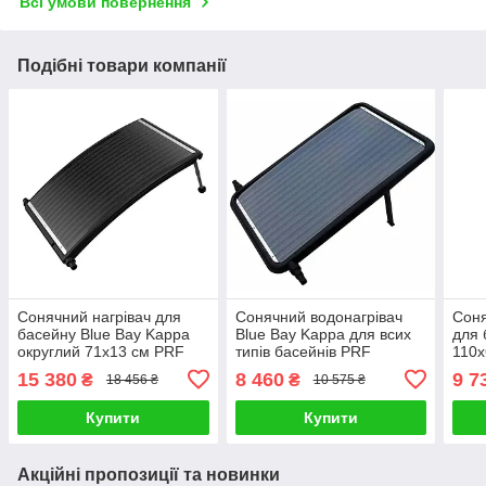
Всі умови повернення
Подібні товари компанії
Сонячний нагрівач для
Сонячний водонагрівач
Соня
басейну Blue Bay Kappa
Blue Bay Kappa для всих
для 
округлий 71x13 см PRF
типів басейнів PRF
110x
15 380
8 460
9 7
₴
₴
18 456 ₴
10 575 ₴
Купити
Купити
Акційні пропозиції та новинки