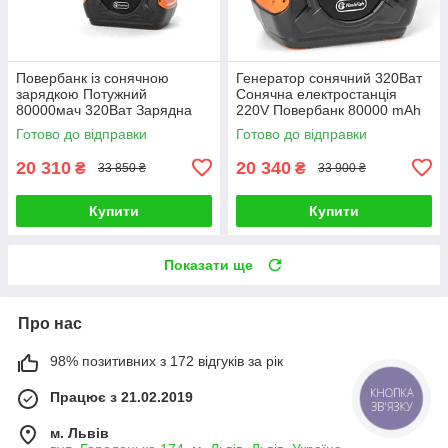
Повербанк із сонячною
Генератор сонячний 320Ват
зарядкою Потужний
Сонячна електростанція
80000мач 320Ват Зарядна
220V Повербанк 80000 mAh
станція із сонячною панеллю
Готово до відправки
Готово до відправки
20 310
20 340
₴
₴
33 850 ₴
33 900 ₴
Купити
Купити
Показати ще
Про нас
98% позитивних з 172 відгуків за рік
Працює з 21.02.2019
КНОПКА
ЗВ'ЯЗКУ
м. Львів