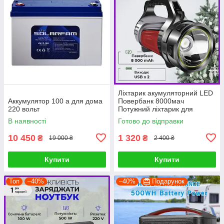
Ліхтарик акумуляторний LED
Аккумулятор 100 а для дома
Повербанк 8000мач
220 вольт
Потужний ліхтарик для
освітлення будинку PRF
В наявності
Готово до відправки
10 450
1 320
₴
₴
19 000 ₴
2 400 ₴
Купити
Купити
Топ
–40%
–40%
Подарунок