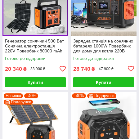
Генератор сонячний 500 Ват
Зарядна станція на сонячних
Сонячна електростанція
батареях 1000W Повербанк
220V Повербанк 80000 mAh
для дому для котла 220В
+ сонячна панель 100 ват
Генератор для квартири
Готово до відправки
Готово до відправки
20 340
28 740
₴
₴
33 900 ₴
47 900 ₴
Купити
Купити
Новинка
–40%
–40%
Подарунок
Подарунок