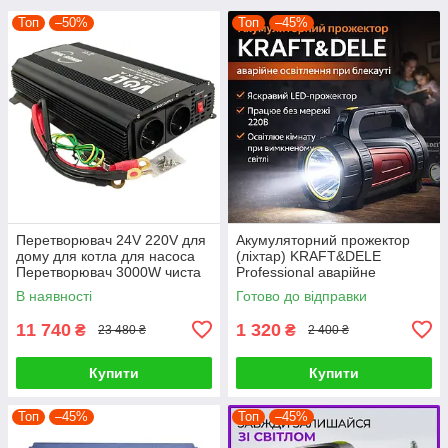
Топ
–50%
Топ
–45%
Перетворювач 24V 220V для
Акумуляторний прожектор
дому для котла для насоса
(ліхтар) KRAFT&DELE
Перетворювач 3000W чиста
Professional аварійне
синусоїда
освітлення для дому, гаража
В наявності
Готово до відправки
та вулиці
11 740
1 320
₴
₴
23 480 ₴
2 400 ₴
Купити
Купити
Топ
–45%
Топ
–45%