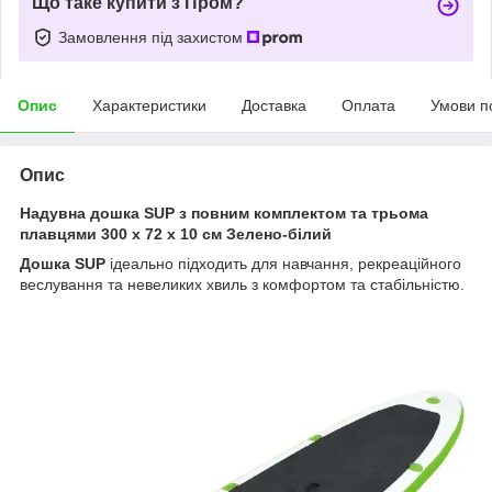
Що таке купити з Пром?
Замовлення під захистом
Опис
Характеристики
Доставка
Оплата
Умови п
Опис
Надувна дошка SUP з повним комплектом та трьома
плавцями 300 х 72 х 10 см Зелено-білий
Дошка SUP
ідеально підходить для навчання, рекреаційного
веслування та невеликих хвиль з комфортом та стабільністю.