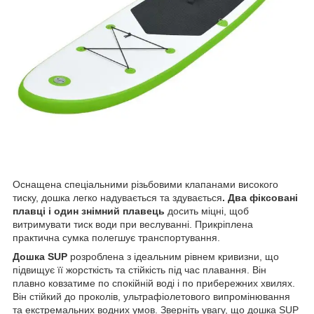
Оснащена спеціальними різьбовими клапанами високого
тиску, дошка легко надувається та здувається
. Два фіксовані
плавці і один знімний плавець
досить міцні, щоб
витримувати тиск води при веслуванні. Прикріплена
практична сумка полегшує транспортування.
Дошка SUP
розроблена з ідеальним рівнем кривизни, що
підвищує її жорсткість та стійкість під час плавання. Він
плавно ковзатиме по спокійній воді і по прибережних хвилях.
Він стійкий до проколів, ультрафіолетового випромінювання
та екстремальних водних умов. Зверніть увагу, що дошка SUP