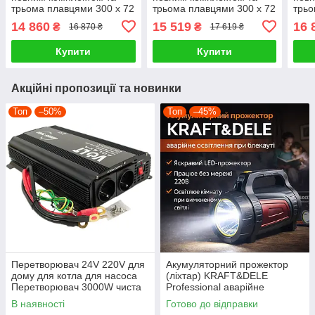
трьома плавцями 300 х 72
трьома плавцями 300 х 72
трьо
х 10 см Зелено-білий PRF
х 10 см Синьо-білий PRF
х 10
14 860
15 519
16 
₴
₴
16 870 ₴
17 619 ₴
Купити
Купити
Акційні пропозиції та новинки
Топ
–50%
Топ
–45%
Перетворювач 24V 220V для
Акумуляторний прожектор
дому для котла для насоса
(ліхтар) KRAFT&DELE
Перетворювач 3000W чиста
Professional аварійне
синусоїда
освітлення для дому, гаража
В наявності
Готово до відправки
та вулиці