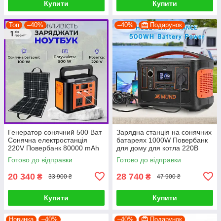
Купити
Купити
Топ
–40%
–40%
Подарунок
Генератор сонячний 500 Ват
Зарядна станція на сонячних
Сонячна електростанція
батареях 1000W Повербанк
220V Повербанк 80000 mAh
для дому для котла 220В
+ сонячна панель 100 ват
Генератор для квартири
Готово до відправки
Готово до відправки
20 340
28 740
₴
₴
33 900 ₴
47 900 ₴
Купити
Купити
Новинка
–40%
–40%
Подарунок