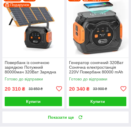
Подарунок
Повербанк із сонячною
Генератор сонячний 320Ват
зарядкою Потужний
Сонячна електростанція
80000мач 320Ват Зарядна
220V Повербанк 80000 mAh
станція із сонячною панеллю
Готово до відправки
Готово до відправки
20 310
20 340
₴
₴
33 850 ₴
33 900 ₴
Купити
Купити
Показати ще