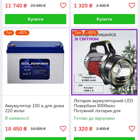
11 740
1 320
₴
₴
23 480 ₴
2 400 ₴
Купити
Купити
Топ
–45%
Топ
–45%
Ліхтарик акумуляторний LED
Аккумулятор 100 а для дома
Повербанк 8000мач
220 вольт
Потужний ліхтарик для
освітлення будинку PRF
В наявності
Готово до відправки
10 450
1 320
₴
₴
19 000 ₴
2 400 ₴