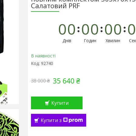
Салатовий PRF
0
0
0
0
0
0
0
Днів
Годин
Хвилин
Сек
В наявності
Код:
92740
35 640 ₴
38 000 ₴
Купити
Купити з