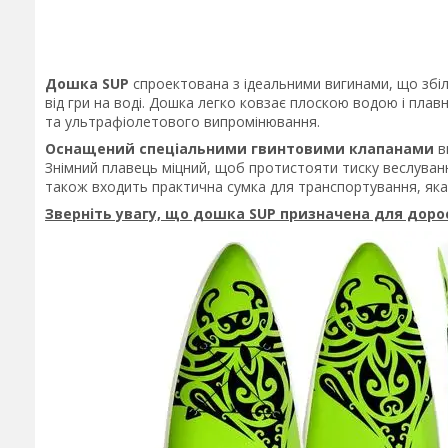
Дошка SUP
спроектована з ідеальними вигинами, що збіл
від гри на воді. Дошка легко ковзає плоскою водою і плавн
та ультрафіолетового випромінювання.
Оснащений спеціальними гвинтовими клапанами
ви
Знімний плавець міцний, щоб протистояти тиску веслуван
також входить практична сумка для транспортування, яка
Зверніть увагу, що дошка SUP призначена для доро