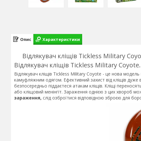
Опис
Характеристики
Відлякувач кліщів Tickless Military C
Відлякувач кліщів Tickless Military Coyot
Відлякувач кліщів Tickless Military Coyote - це нова моде
камуфляжним одягом. Ефективний захист від кліщів дуже в
безпосередньо піддаєтеся атакам кліщів. Кліщі перенося
або кліщовий менінгіт. Зараження однією з цих хвороб м
зараження,
слід озброїтися відповідною зброєю для бор