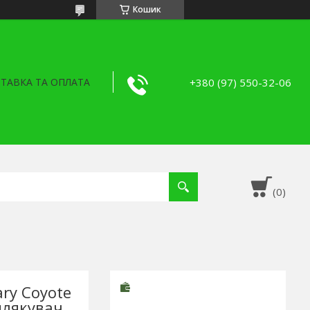
Кошик
+380 (97) 550-32-06
ТАВКА ТА ОПЛАТА
ary Coyote
длякувач