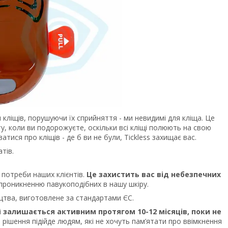
я кліщів, порушуючи їх сприйняття - ми невидимі для кліща. Це
ту, коли ви подорожуєте, оскільки всі кліщі полюють на свою
тися про кліщів - де б ви не були, Tickless захищає вас.
атів.
на потреби наших клієнтів.
Це захистить вас від небезпечних
є проникненню павукоподібних в нашу шкіру.
ництва, виготовлене за стандартами ЄС.
і
залишається активним протягом 10-12 місяців, поки не
рішення підійде людям, які не хочуть пам’ятати про ввімкнення