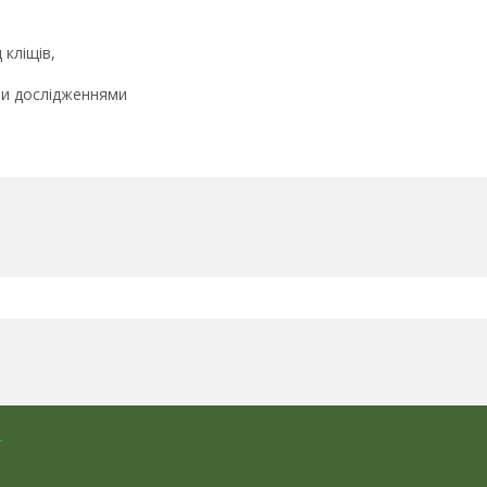
 кліщів,
ми дослідженнями
г