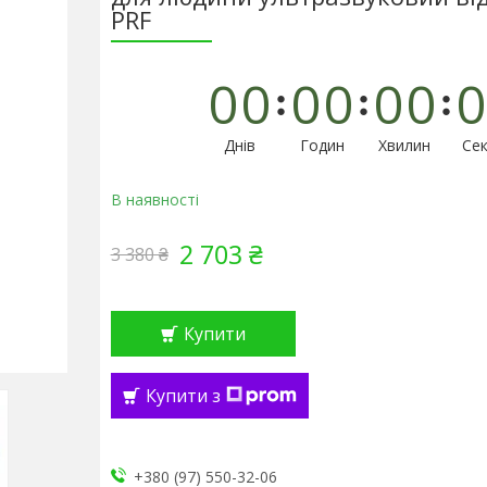
PRF
0
0
0
0
0
0
0
Днів
Годин
Хвилин
Сек
В наявності
2 703 ₴
3 380 ₴
Купити
Купити з
+380 (97) 550-32-06