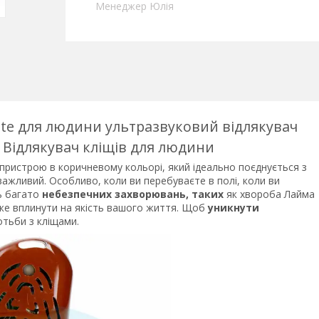
Менеджер Юлія
oyote для людини ультразвуковий відлякувач
e. Відлякувач кліщів для людини
ль пристрою в коричневому кольорі, який ідеально поєднується з
ажливий. Особливо, коли ви перебуваєте в полі, коли ви
ть багато
небезпечних захворювань, таких
як хвороба Лайма
оже вплинути на якість вашого життя. Щоб
уникнути
отьби з кліщами.