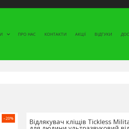
И
ПРО НАС
КОНТАКТИ
АКЦІЇ
ВІДГУКИ
ДОС
–20%
Відлякувач кліщів Tickless Milit
для людини ультразвуковий ві