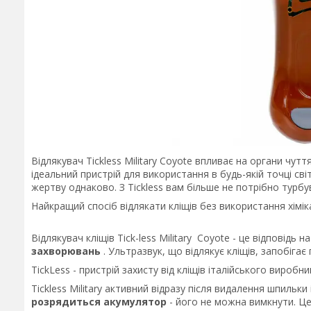
Відлякувач Tickless Military Coyote впливає на органи чутт
ідеальний пристрій для використання в будь-якій точці сві
жертву однаково. З Tickless вам більше не потрібно турбува
Найкращий спосіб відлякати кліщів без використання хімік
Відлякувач кліщів Tick-less Military Coyote - це відповідь 
захворювань
. Ультразвук, що відлякує кліщів, запобіга
TickLess - пристрій захисту від кліщів італійського вироб
Tickless Military активний відразу після видалення шпильки 
розрядиться акумулятор
- його не можна вимкнути. Це 