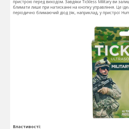
пристрою перед виходом. Завдяки Tickless Military ви зал
блимати лише при натисканні на кнопку управління. Це іде
періодично блимаючий діод (як, наприклад, у пристрої Hum
Властивості: