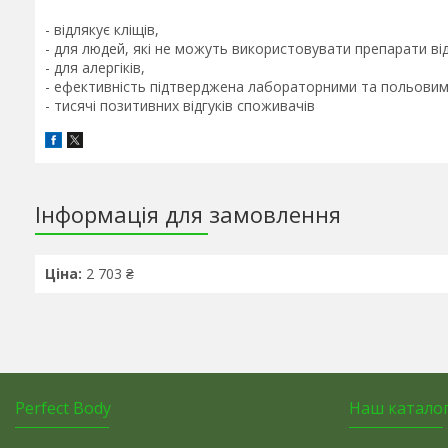
- відлякує кліщів,
- для людей, які не можуть використовувати препарати від
- для алергіків,
- ефективність підтверджена лабораторними та польови
- тисячі позитивних відгуків споживачів
Інформація для замовлення
Ціна:
2 703 ₴
Perfect Body
Наш катало