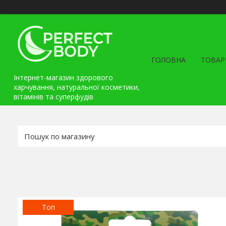
ГОЛОВНА
ТОВАР
Інтернет-магазин здорового
харчування, натуральної косметики,
вітамінів та cуперфудів
Топ