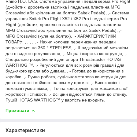
Rhino H.O.T.A.S. Система управління і педалі керма Pro Flight
(джойстик, дросельна заслінка і педальна пластина MFG
Crosswind або кріплення на болтах Saitek Pedals), ,- Система
управління Saitek Pro Flight X52 / X52 Pro і педалі керма Pro
Flight (джойстик, дросельна заслінка і педальна пластина
MFG Crosswind або кріплення на болтах Saitek Pedals), ,-
MFG Crosswind (куля на болтах), ,- ХАРАКТЕРИСТИКИ
ТОВАРУ: , , , , , - Нахил колонки перемикання передач
регулюється на 360 ° STEPLESS, ,- Швидкознімний механізм
для швидкого регулювання, ,- Міцна і жорстка конструкція, ,-
Спеціально розроблений для опори Thrustmaster HOTAS
WARTHOG ™, ,- Регулюється для всіх розмірів гравця і для
будь-якого крісла або дивана, , - Готова до використання з
коробки, ,- Ручна робота, суцільнометалева конструкція для
довговічності і стійкості на всьому протязі, ,- Високоякісні
нековзні гумові ніжки, ,- Точна конструкція для максимальної
жорсткості і стійкості, ,- Всі ціни відносяться тільки до стенду.
Рушій HOTAS WARTHOG™ у вартість не входить.
Приховати
Характеристики