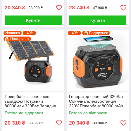
20 340
28 740
₴
₴
33 900 ₴
47 900 ₴
Купити
Купити
Новинка
–40%
–40%
Подарунок
Подарунок
Повербанк із сонячною
Генератор сонячний 320Ват
зарядкою Потужний
Сонячна електростанція
80000мач 320Ват Зарядна
220V Повербанк 80000 mAh
станція із сонячною панеллю
Готово до відправки
Готово до відправки
20 310
20 340
₴
₴
33 850 ₴
33 900 ₴