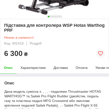
Підставка для контролера WSP Hotas Warthog
PRF
Немає в наявності
Код: 402418
Роздріб
6 300
₴
Опис
Характеристики
Доставка
Оплата
Умови п
Опис
Дана модель сумісна з: , , , - педалями Thrustmaster HOTAS
WARTHOG™ та Saitek Pro Flight Rudder (джойстик, педаль
газу та пластина педалі MFG Crosswind або гвинтове
кріплення педалей Saitek Pedals), , - Saitek Pro Flight X-55