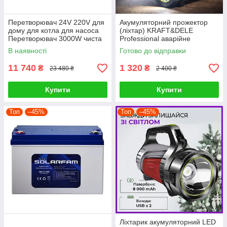
Перетворювач 24V 220V для
Акумуляторний прожектор
дому для котла для насоса
(ліхтар) KRAFT&DELE
Перетворювач 3000W чиста
Professional аварійне
синусоїда
освітлення для дому, гаража
В наявності
Готово до відправки
та вулиці
11 740
1 320
₴
₴
23 480 ₴
2 400 ₴
Купити
Купити
Топ
–45%
Топ
–45%
Ліхтарик акумуляторний LED