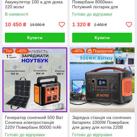
Аккумулятор 100 а для дома
Повербанк 8000мач
220 вольт
Потужний ліхтарик для
освітлення будинку PRF
В наявності
Готово до відправки
10 450
1 320
₴
₴
19 000 ₴
2 400 ₴
Купити
Купити
Топ
–40%
–40%
Подарунок
Генератор сонячний 500 Ват
Зарядна станція на сонячних
Сонячна електростанція
батареях 1000W Повербанк
220V Повербанк 80000 mAh
для дому для котла 220В
+ сонячна панель 100 ват
Генератор для квартири
Готово до відправки
Готово до відправки