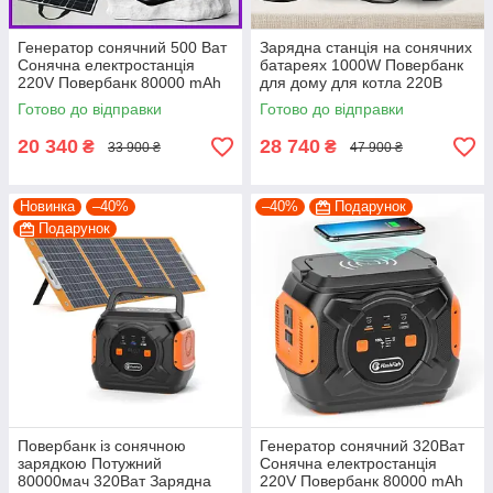
Генератор сонячний 500 Ват
Зарядна станція на сонячних
Сонячна електростанція
батареях 1000W Повербанк
220V Повербанк 80000 mAh
для дому для котла 220В
+ сонячна панель 100 ват
Генератор для квартири
Готово до відправки
Готово до відправки
20 340
28 740
₴
₴
33 900 ₴
47 900 ₴
Новинка
–40%
–40%
Подарунок
Подарунок
Повербанк із сонячною
Генератор сонячний 320Ват
зарядкою Потужний
Сонячна електростанція
80000мач 320Ват Зарядна
220V Повербанк 80000 mAh