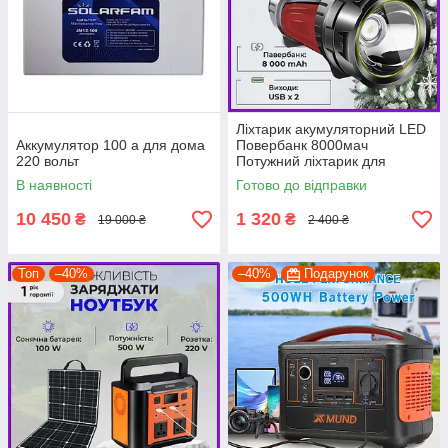
Ліхтарик акумуляторний LED
Аккумулятор 100 а для дома
Повербанк 8000мач
220 вольт
Потужний ліхтарик для
освітлення будинку PRF
В наявності
Готово до відправки
10 450
1 320
₴
₴
19 000 ₴
2 400 ₴
Топ
–40%
–40%
Подарунок