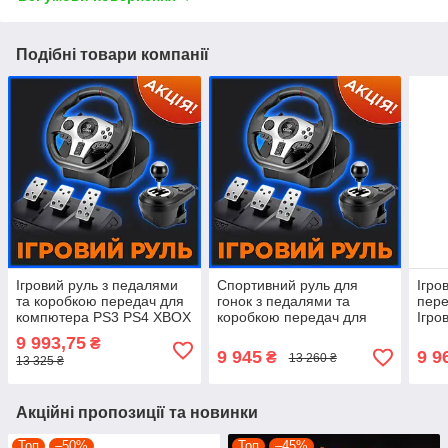
Подібні товари компанії
Ігровий руль з педалями
Спортивний руль для
Ігро
та коробкою передач для
гонок з педалями та
пере
компютера PS3 PS4 XBOX
коробкою передач для
Ігро
360 XBOX ONE ПК Cobra
компютера PS3 PS4 XBOX
пед
9 993,75
₴
Pro Rally GT900
360 XBOX ONE ПК
XBO
9 945
9 9
₴
13 260 ₴
13 325 ₴
Акційні пропозиції та новинки
Топ
–50%
Топ
–45%