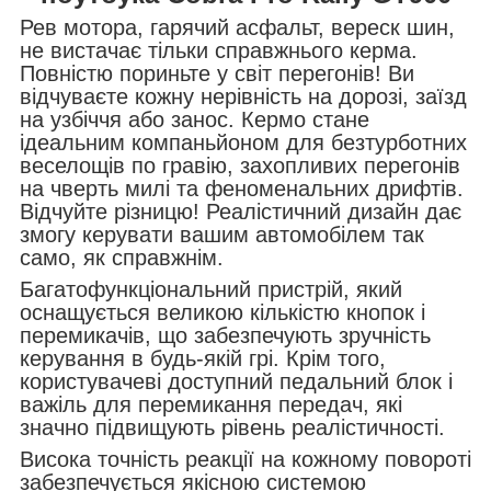
Рев мотора, гарячий асфальт, вереск шин,
не вистачає тільки справжнього керма.
Повністю пориньте у світ перегонів! Ви
відчуваєте кожну нерівність на дорозі, заїзд
на узбіччя або занос. Кермо стане
ідеальним компаньйоном для безтурботних
веселощів по гравію, захопливих перегонів
на чверть милі та феноменальних дрифтів.
Відчуйте різницю! Реалістичний дизайн дає
змогу керувати вашим автомобілем так
само, як справжнім.
Багатофункціональний пристрій, який
оснащується великою кількістю кнопок і
перемикачів, що забезпечують зручність
керування в будь-якій грі. Крім того,
користувачеві доступний педальний блок і
важіль для перемикання передач, які
значно підвищують рівень реалістичності.
Висока точність реакції на кожному повороті
забезпечується якісною системою