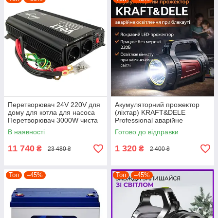
Перетворювач 24V 220V для
Акумуляторний прожектор
дому для котла для насоса
(ліхтар) KRAFT&DELE
Перетворювач 3000W чиста
Professional аварійне
синусоїда
освітлення для дому, гаража
В наявності
Готово до відправки
та вулиці
11 740
1 320
₴
₴
23 480 ₴
2 400 ₴
Топ
–45%
Топ
–45%