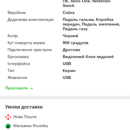
ПК, Xbox One, Nintendo
Swich
Виробник
Cobra
Додаткова комплектація
Педаль гальма, Коробка
передач, Педаль зчеплення,
Педаль газу
Колір
Чорний
Кут повороту керма
900 градусів
Підключення пристрою
Дротове
Ергономіка
Виділений блок педалей
Інтерфейси
USB
Тип
Кермо
Живлення
USB
Приховати
Умови доставки
Нова Пошта
Магазини Rozetka