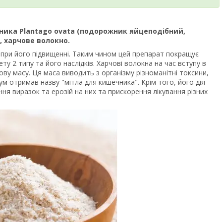
ника Plantago ovata (подорожник яйцеподібний,
е, харчове волокно.
і при його підвищенні. Таким чином цей препарат покращує
ту 2 типу та його наслідків. Харчові волокна на час вступу в
у масу. Ця маса виводить з організму різноманітні токсини,
м отримав назву "мітла для кишечника". Крім того, його дія
ня виразок та ерозій на них та прискорення лікування різних