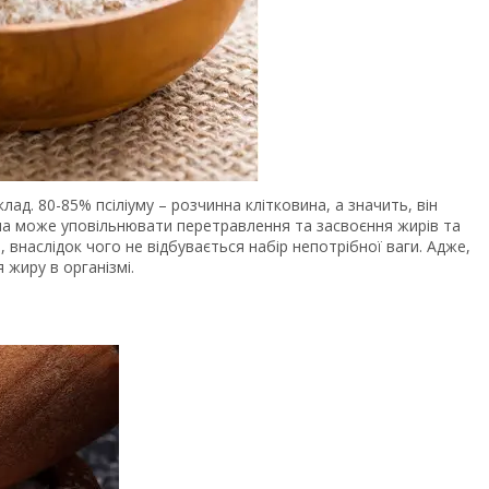
лад. 80-85% псіліуму – розчинна клітковина, а значить, він
на може уповільнювати перетравлення та засвоєння жирів та
я, внаслідок чого не відбувається набір непотрібної ваги. Адже,
 жиру в організмі.