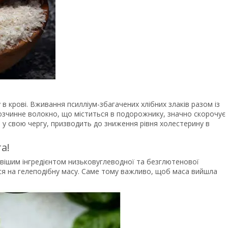
в крові. Вживання псилліум-збагачених хлібних злаків разом із
озчинне волокно, що міститься в подорожнику, значно скорочує
 у свою чергу, призводить до зниження рівня холестерину в
а!
вішим інгредієнтом низьковуглеводної та безглютенової
ися на гелеподібну масу. Саме тому важливо, щоб маса вийшла