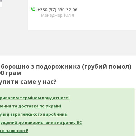
+380 (97) 550-32-06
Менеджер Юлія
 борошно з подорожника (грубий помол)
00 грам
упити саме у нас?
 тривалим терміном придатності
ення та доставка по Україні
у від європейського виробника
пущений до використання на ринку ЄС
 в наявності!