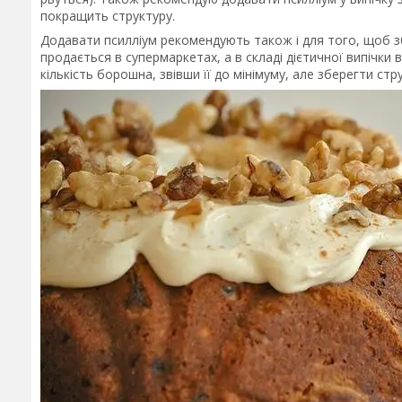
покращить структуру.
Додавати псилліум рекомендують також і для того, щоб зб
продається в супермаркетах, а в складі дієтичної випічки
кількість борошна, звівши її до мінімуму, але зберегти стр