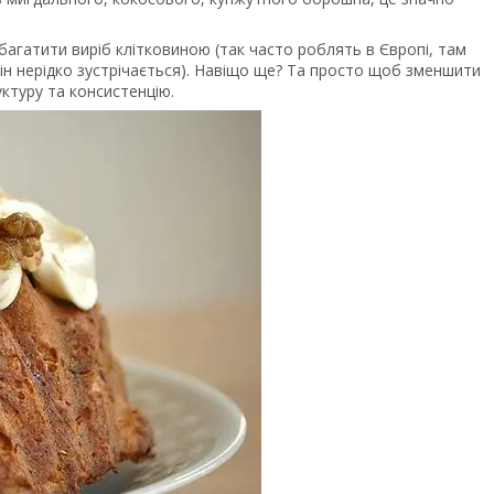
агатити виріб клітковиною (так часто роблять в Європі, там
 він нерідко зустрічається). Навіщо ще? Та просто щоб зменшити
уктуру та консистенцію.