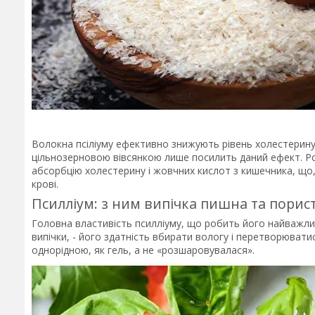
Волокна псіліуму ефективно знижують рівень холестерину 
цільнозерновою вівсянкою лише посилить даний ефект. Р
абсорбцію холестерину і жовчних кислот з кишечника, що,
крові.
Псилліум: з ним випічка пишна та порист
Головна властивість псилліуму, що робить його найважли
випічки, - його здатність вбирати вологу і перетворюват
однорідною, як гель, а не «розшаровувалася».