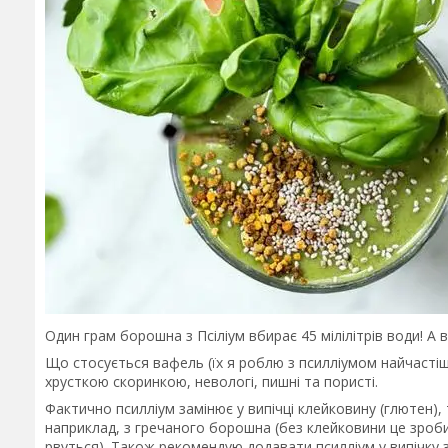
Один грам борошна з Псіліум вбирає 45 мілілітрів води! А
Що стосується вафель (їх я роблю з псилліумом найчастіш
хрусткою скоринкою, невологі, пишні та пористі.
Фактично псилліум замінює у випічці клейковину (глютен),
наприклад, з гречаного борошна (без клейковини це зроби
рвуться). Також рекомендую додавати псилліум у випічку