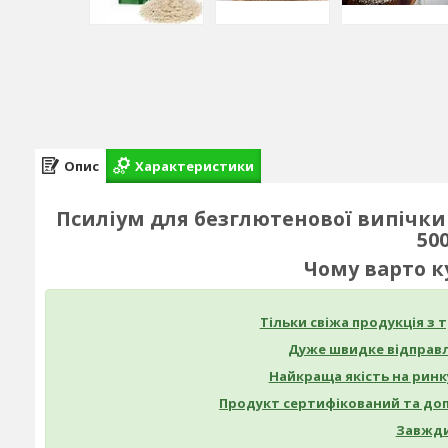
Опис
Характеристики
Псиліум для безглютенової випічки
50
Чому варто к
Тільки свіжа продукція з
Дуже швидке відправл
Найкраща якість на ринк
Продукт сертифікований та до
Завжди