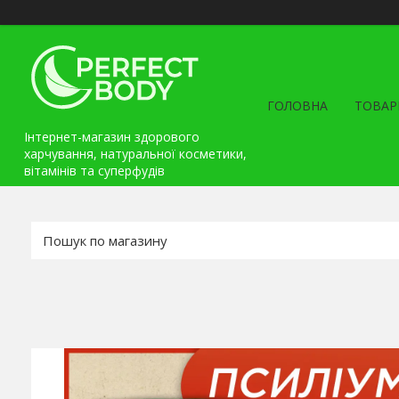
ГОЛОВНА
ТОВАР
Інтернет-магазин здорового
харчування, натуральної косметики,
вітамінів та cуперфудів