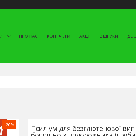
И
ПРО НАС
КОНТАКТИ
АКЦІЇ
ВІДГУКИ
ДОС
–20%
Псиліум для безглютенової вип
борошно з подорожника (груби