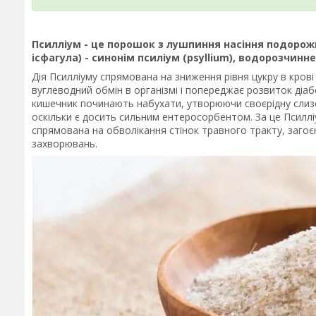
Псилліум - це порошок з лушпиння насіння подорож
ісфагула) - синонім псиліум (psyllium), водорозчинн
Дія Псилліуму спрямована на зниження рівня цукру в кров
вуглеводний обмін в організмі і попереджає розвиток діабе
кишечник починають набухати, утворюючи своєрідну слизов
оскільки є досить сильним ентеросорбентом. За це Псилліу
спрямована на обволікання стінок травного тракту, загоєн
захворювань.