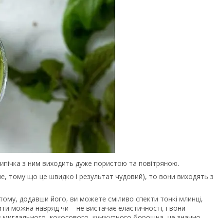
 випічка з ним виходить дуже пористою та повітряною.
е, тому що це швидко і результат чудовий), то вони виходять з
 тому, додавши його, ви можете сміливо спекти тонкі млинці,
ти можна навряд чи – не вистачає еластичності, і вони
 з мигдального, кокосового, кунжутного борошна, це значно