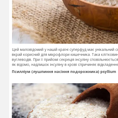
Цей маловідомий у нашій країні суперфуд має унікальний ск
вкрай корисний для мікрофлори кишечника. Така кліткови
вуглеводів. При її прийомі секреція інсуліну сповільнюєтьс
як відомо, надлишок інсуліну в крові спричиняє відкладення
Псилліум (лушпиння насіння подорожника) psyllium