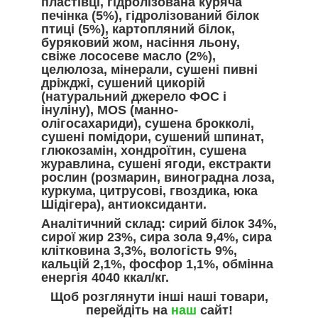
пластівці, гідролізована куряча
печінка (5%), гідролізований білок
птиці (5%), картопляний білок,
буряковий жом, насіння льону,
свіже лососеве масло (2%),
целюлоза, мінерали, сушені пивні
дріжджі, сушений цикорій
(натуральний джерело ФОС і
інуліну), MOS (манно-
олігосахариди), сушена брокколі,
сушені помідори, сушений шпинат,
глюкозамін, хондроїтин, сушена
журавлина, сушені ягоди, екстракти
рослин (розмарин, виноградна лоза,
куркума, цитрусові, гвоздика, юка
Шідігера), антиоксиданти.
Аналітичний склад: сирий білок 34%,
сирої жир 23%, сира зола 9,4%, сира
клітковина 3,3%, вологість 9%,
кальцій 2,1%, фосфор 1,1%, обмінна
енергія 4040 ккал/кг.
Щоб розглянути інші наші товари,
перейдіть на
наш
сайт!