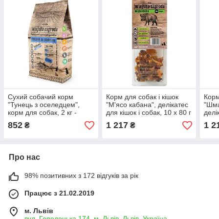
Сухий собачий корм
Корм для собак і кішок
Корм
"Тунець з оселедцем",
"М'ясо кабана", делікатес
"Шма
корм для собак, 2 кг -
для кішок і собак, 10 х 80 г
делі
Wiejska Zagroda
- Wiejska Zagroda
соба
852
1 217
1 2
₴
₴
Zag
Про нас
98% позитивних з 172 відгуків за рік
Працює з 21.02.2019
м. Львів
вул. Городоцька 174, м. Львів, Львів, Україна