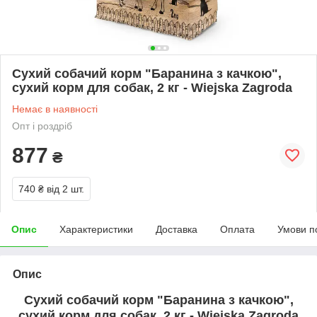
Сухий собачий корм "Баранина з качкою",
сухий корм для собак, 2 кг - Wiejska Zagroda
Немає в наявності
Опт і роздріб
877
₴
740 ₴
від 2 шт.
Опис
Характеристики
Доставка
Оплата
Умови п
Опис
Сухий собачий корм "Баранина з качкою",
сухий корм для собак, 2 кг - Wiejska Zagroda