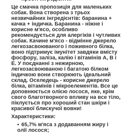
Це смачна пропозиція для маленьких
собак. Вона створена з трьох
незвичайних інгредієнтів: баранина +
качка + індичка. Баранина - ніжне і
корисне м'ясо, особливо
рекомендується для алергіків і чутливих
собак. Качине м'ясо - відмінне джерело
легкозасвоюваного і поживного білка,
воно підтримує імунітет завдяки вмісту
фосфору, заліза, калію і вітамінів A, B і
E. У поєднанні з нежирною,
легкозасвоюваною і багатою білком
індичкою вони створюють ідеальний
склад. Оселедець - корисне джерело
білка, вітамінів і мікроелементів. Все це
доповнюється олією лосося, яке, крім
свого благотворного впливу на все тіло,
піклується про хороший стан шкіри і
красивої блискучої вовни!
Характеристики:
65,7% м'яса з додаванням жиру і
олії лосося;