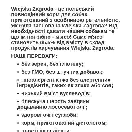
Wiejska Zagroda - це польський
повноцінний корм для собак,
приготований з особливою ретельністю.
Як була заснована Wiejska Zagroda? Від
необхідності давати нашим собакам те,
що їм потрібно - м'ясо! Саме м'ясо
становить 65,5% від вмісту в складі
продуктів харчування Wiejska Zagroda.
НАШІ ПЕРЕВАГИ:
без зерен, без глютену;
без ГМО, без штучних добавок;
гіпоалергенна їжа без алергенних
інгредієнтів, таких як злаки або соя;
низький вміст вуглеводів;
блискуча шерсть завдяки
додаванню лососевої олії;
здорові очі і суглоби;
корм, приготований дієтологом;
прості інгредієнти.