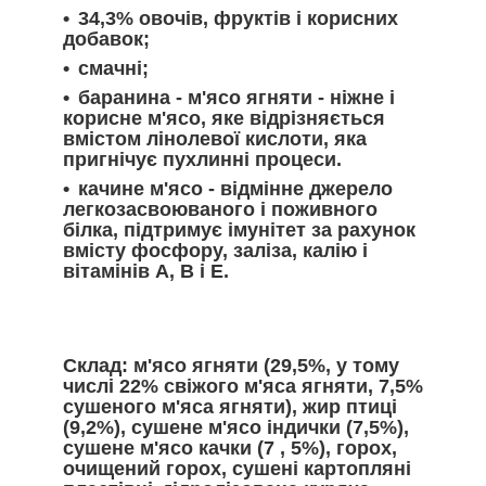
34,3% овочів, фруктів і корисних
добавок;
смачні;
баранина - м'ясо ягняти - ніжне і
корисне м'ясо, яке відрізняється
вмістом лінолевої кислоти, яка
пригнічує пухлинні процеси.
качине м'ясо - відмінне джерело
легкозасвоюваного і поживного
білка, підтримує імунітет за рахунок
вмісту фосфору, заліза, калію і
вітамінів A, B і E.
Склад: м'ясо ягняти (29,5%, у тому
числі 22% свіжого м'яса ягняти, 7,5%
сушеного м'яса ягняти), жир птиці
(9,2%), сушене м'ясо індички (7,5%),
сушене м'ясо качки (7 , 5%), горох,
очищений горох, сушені картопляні