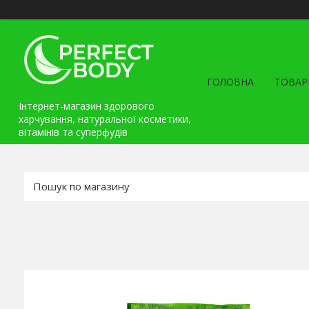
ГОЛОВНА
ТОВАР
Інтернет-магазин здорового
харчування, натуральної косметики,
вітамінів та cуперфудів