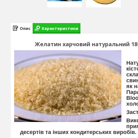
Опис
Характеристики
Желатин харчовий натуральний 180
Нат
кіст
скла
сви
як н
Пар
Bloo
хол
Зас
Вико
приг
десертів та інших кондитерських виробів.