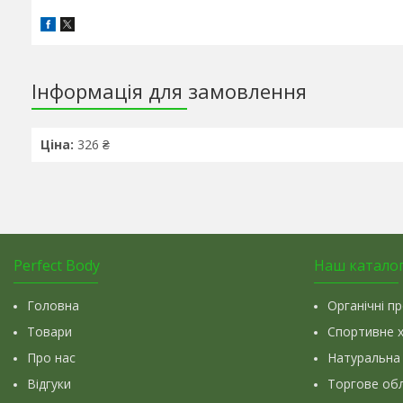
Інформація для замовлення
Ціна:
326 ₴
Perfect Body
Наш катало
Головна
Органічні п
Товари
Спортивне 
Про нас
Натуральна
Відгуки
Торгове об