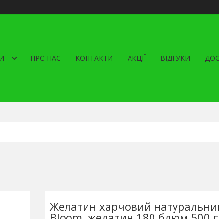
И
ПРО НАС
КОНТАКТИ
АКЦІЇ
ВІДГУКИ
ДОС
Желатин харчовий натуральни
Bloom, желатин 180 блюм 500 г