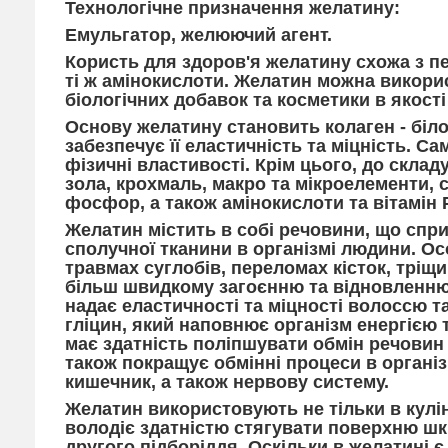
Технологічне призначення желатину:
Емульгатор, желюючий агент.
Користь для здоров'я желатину схожа з пе
ті ж амінокислоти. Желатин можна викорис
біологічних добавок та косметики в якост
Основу желатину становить колаген - біло
забезпечує її еластичність та міцність. С
фізичні властивості. Крім цього, до склад
зола, крохмаль, макро та мікроелементи, се
фосфор, a також амінокислоти та вітамін 
Желатин містить в собі речовини, що спр
сполучної тканини в організмі людини. Ос
травмах суглобів, переломах кісток, тріщи
більш швидкому загоєнню та відновленню
надає еластичності та міцності волоссю та
гліцин, який наповнює організм енергією 
має здатність поліпшувати обмін речовин
також покращує обмінні процеси в організ
кишечник, а також нервову систему.
Желатин використовують не тільки в кулін
володіє здатністю стягувати поверхню шк
другого підборіддя. Оскільки в желатині є