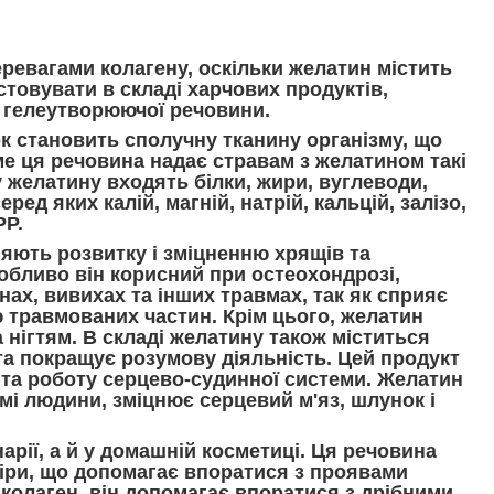
ревагами колагену, оскільки желатин містить
товувати в складі харчових продуктів,
і гелеутворюючої речовини.
к становить сполучну тканину організму, що
аме ця речовина надає стравам з желатином такі
у желатину входять білки, жири, вуглеводи,
ред яких калій, магній, натрій, кальцій, залізо,
PP.
ияють розвитку і зміцненню хрящів та
обливо він корисний при остеохондрозі,
нах, вивихах та інших травмах, так як сприяє
 травмованих частин. Крім цього, желатин
 нігтям. В складі желатину також міститься
та покращує розумову діяльність. Цей продукт
 та роботу серцево-судинної системи. Желатин
мі людини, зміцнює серцевий м'яз, шлунок і
арії, а й у домашній косметиці. Ця речовина
іри, що допомагає впоратися з проявами
 колаген, він допомагає впоратися з дрібними