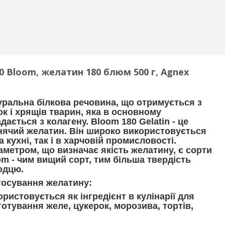
 Bloom, желатин 180 блюм 500 г, Agnex
уральна білкова речовина, що отримується з
ок і хрящів тварин, яка в основному
дається з колагену. Bloom 180 Gelatin - це
нячий желатин. Він широко використовується
а кухні, так і в харчовій промисловості.
аметром, що визначає якість желатину, є сорти
m - чим вищий сорт, тим більша твердість
одцю.
тосування желатину:
ристовується як інгредієнт в кулінарії для
отування желе, цукерок, морозива, тортів,