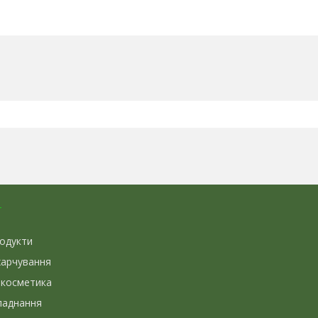
г
родукти
харчування
 косметика
ладнання