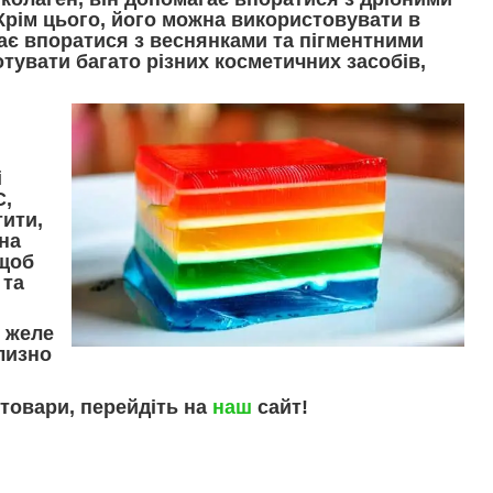
Крім цього, його можна використовувати в
гає впоратися з веснянками та пігментними
тувати багато різних косметичних засобів,
і
C,
тити,
на
 щоб
 та
 желе
лизно
 товари, перейдіть на
наш
сайт!