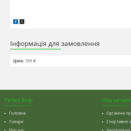
Інформація для замовлення
Ціна:
399 ₴
Perfect Body
Наш катало
Головна
Органічні п
Товари
Спортивне 
Про нас
Натуральна