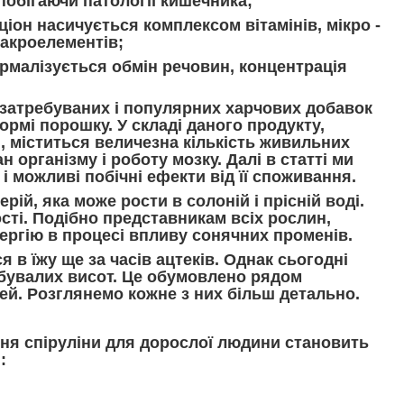
побігаючи патології кишечника;
ціон насичується комплексом вітамінів, мікро -
макроелементів;
рмалізується обмін речовин, концентрація
 затребуваних і популярних харчових добавок
формі порошку. У складі даного продукту,
, міститься величезна кількість живильних
 організму і роботу мозку. Далі в статті ми
і можливі побічні ефекти від її споживання.
ерій, яка може рости в солоній і прісній воді.
сті. Подібно представникам всіх рослин,
ергію в процесі впливу сонячних променів.
в їжу ще за часів ацтеків. Однак сьогодні
ебувалих висот. Це обумовлено рядом
ей. Розглянемо кожне з них більш детально.
я спіруліни для дорослої людини становить
: