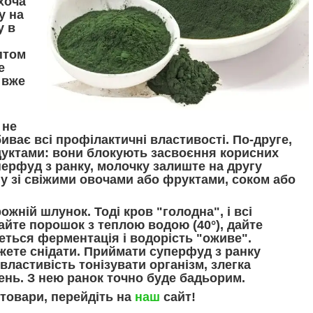
хоча
у на
у в
птом
е
 вже
 не
биває всі профілактичні властивості. По-друге,
дуктами: вони блокують засвоєння корисних
перфуд з ранку, молочку залиште на другу
у зі свіжими овочами або фруктами, соком або
жній шлунок. Тоді кров "голодна", і всі
айте порошок з теплою водою (40°), дайте
деться ферментація і водорість "оживе".
жете снідати. Приймати суперфуд з ранку
властивість тонізувати організм, злегка
ень. З нею ранок точно буде бадьорим.
 товари, перейдіть на
наш
сайт!