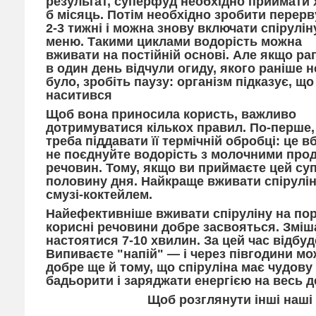
результат, суперфуд необхідно приймати 
б місяць. Потім необхідно зробити перерв
2-3 тижні і можна знову включати спірулін
меню. Такими циклами водорість можна
вживати на постійній основі. Але якщо ра
в один день відчули огиду, якого раніше н
було, зробіть паузу: організм підказує, що
наситився
Щоб вона приносила користь, важливо
дотримуватися кількох правил. По-перше,
треба піддавати її термічній обробці: це в
не поєднуйте водорість з молочними про
речовин. Тому, якщо ви приймаєте цей су
половину дня. Найкраще вживати спірулін
смузі-коктейлем.
Найефективніше вживати спіруліну на поро
корисні речовини добре засвояться. Зміш
настоятися 7-10 хвилин. За цей час відбу
Випиваєте "напій" — і через півгодини мо
добре ще й тому, що спіруліна має чудову 
бадьорити і заряджати енергією на весь д
Щоб розглянути інші наші