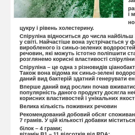
за
ра
і 
но
цукру і рівень холестерину.
Спіруліна відноситься до числа найбільш
у світі. Найчастіше вона зустрічається у 
виробленого із синьо-зелених водоростей
речовин, які можуть істотно поліпшити стан
розглянемо корисні властивості спіруліни 
Спіруліна – це одна з різновидів ціанобакт
Також вона відома як синьо-зелені водоро
даний вид бактерій здатний генерувати ен
Вперше даний вид рослин почав вживатися 
популярність даного продукту досягла н
корисних властивостей і унікальних якост
Велика кількість поживних речовин
Рекомендований добовий обсяг споживанн
7 грамів. У цій кількості добавки міститься
білок – 4 грами;
вітамін B1 – 11 відсотків від RDA;