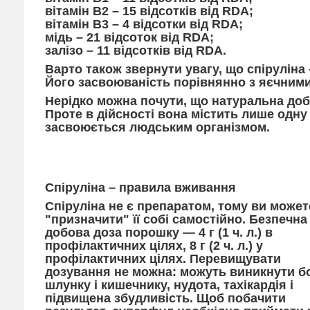
вітамін B2 – 15 відсотків від RDA;
вітамін B3 – 4 відсотки від RDA;
мідь – 21 відсоток від RDA;
залізо – 11 відсотків від RDA.
Варто також звернути увагу, що спіруліна 
Його засвоюваність порівнянно з яєчними 
Нерідко можна почути, що натуральна доба
Проте в дійсності вона містить лише одну
засвоюється людським організмом.
Спіруліна – правила вживання
Спіруліна не є препаратом, тому ви может
"призначити" її собі самостійно. Безпечна
добова доза порошку — 4 г (1 ч. л.) в
профілактичних цілях, 8 г (2 ч. л.) у
профілактичних цілях. Перевищувати
дозування не можна: можуть виникнути бо
шлунку і кишечнику, нудота, тахікардія і
підвищена збудливість. Щоб побачити