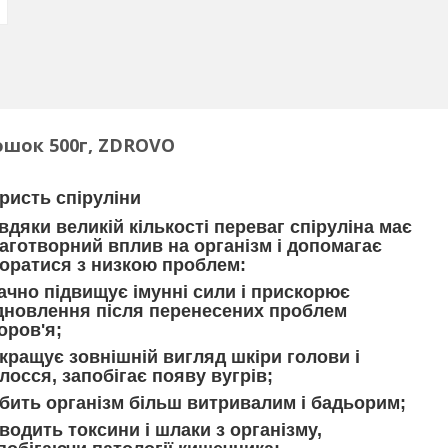
ошок 500г, ZDROVO
ристь спіруліни
вдяки великій кількості переваг спіруліна має
аготворний вплив на організм і допомагає
оратися з низкою проблем:
ачно підвищує імунні сили і прискорює
дновлення після перенесених проблем
оров'я;
кращує зовнішній вигляд шкіри голови і
лосся, запобігає появу вугрів;
бить організм більш витривалим і бадьорим;
водить токсини і шлаки з організму,