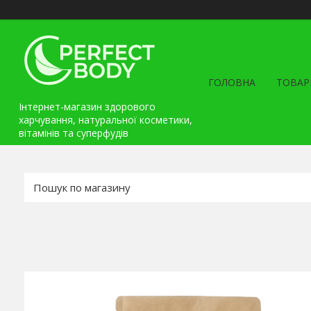
ГОЛОВНА
ТОВАР
Інтернет-магазин здорового
харчування, натуральної косметики,
вітамінів та cуперфудів