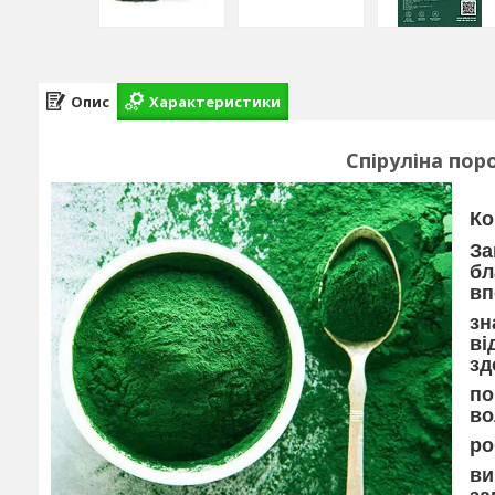
Опис
Характеристики
Спіруліна пор
Ко
За
бл
вп
зн
ві
зд
по
во
ро
ви