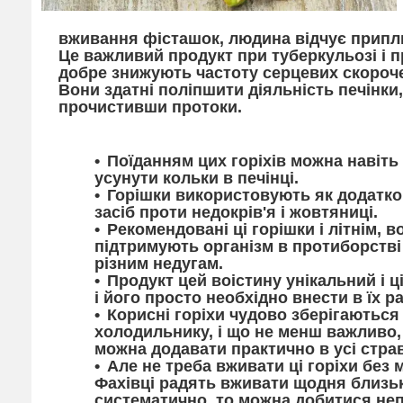
вживання фісташок, людина відчує припли
Це важливий продукт при туберкульозі і 
добре знижують частоту серцевих скороч
Вони здатні поліпшити діяльність печінки
прочистивши протоки.
Поїданням цих горіхів можна навіть
усунути кольки в печінці.
Горішки використовують як додатк
засіб проти недокрів'я і жовтяниці.
Рекомендовані ці горішки і літнім, в
підтримують організм в протиборстві
різним недугам.
Продукт цей воістину унікальний і ц
і його просто необхідно внести в їх р
Корисні горіхи чудово зберігаються
холодильнику, і що не менш важливо, 
можна додавати практично в усі стра
Але не треба вживати ці горіхи без м
Фахівці радять вживати щодня близьк
систематично, то можна добитися неп