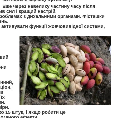
Вже через невелику частину часу після
в сил і кращий настрій.
проблемах з дихальними органами. Фісташки
ень.
, активувати функції жовчовивідної системи,
овий
они
інний,
аціон.
 в
їх
ви.
іри.
о 15 штук, і якщо робити це
оганого ефекту.