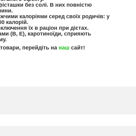
істашки без солі. В них повністю
вини.
ижчими калоріями серед своїх родичів: у
00 калорій.
ключення їх в раціон при дієтах.
ами (B, E), каротиноїди, сприяють
му.
 товари, перейдіть на
наш
сайт!