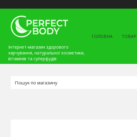
ГОЛОВНА
ТОВАР
Інтернет-магазин здорового
харчування, натуральної косметики,
вітамінів та cуперфудів