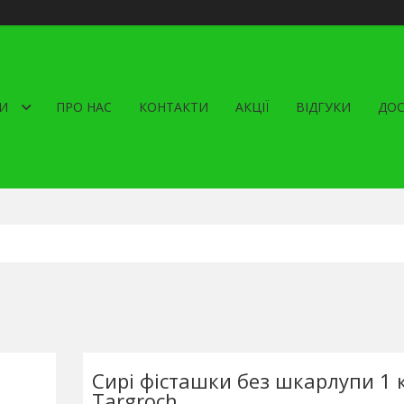
И
ПРО НАС
КОНТАКТИ
АКЦІЇ
ВІДГУКИ
ДОС
Сирі фісташки без шкарлупи 1 к
Targroch