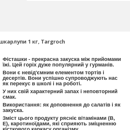
шкарлупи 1 кг, Targroch
Фісташки - прекрасна закуска між прийомами
їжі. Цей горіх дуже популярний у гурманів.
Вони є невід'ємним елементом тортів і
десертів. Вони успішно супроводжують нас
як перекус в школі і на роботі.
У них свій характерний запах і неповторний
смак.
Використання: як доповнення до салатів і як
закуска.
Зміст цього продукту рясніє вітамінами (B,
E), каротиноїдами, які сприяють зміцненню
кісткового каркасу організму.